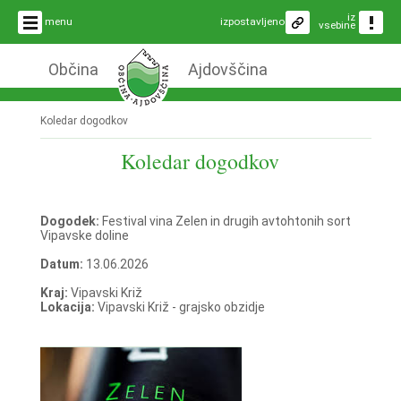
iz
menu
izpostavljeno
vsebine
Občina
Ajdovščina
Koledar dogodkov
Koledar dogodkov
Dogodek:
Festival vina Zelen in drugih avtohtonih sort
Vipavske doline
Datum:
13.06.2026
Kraj:
Vipavski Križ
Lokacija:
Vipavski Križ - grajsko obzidje