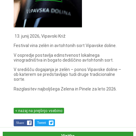
13. junij 2026, Vipavski Križ
Festival vina zelèn in avtohtonih sort Vipavske doline.
V ospredje postavlja edinstvenost lokalnega
vinogradništva in bogato dediščino avtohtonih sort.
V središču dogajanja je zelèn – ponos Vipavske doline –
ob katerem se predstavljajo tudi druge tradicionalne
sorte.
Razglasitev najboljšega Zelena in Pinele za leto 2026.
< nazaj na prejšnjo vsebino
Share
Tweet