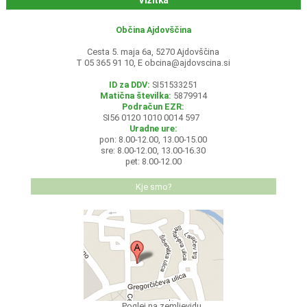
Vizitka
Občina Ajdovščina
Cesta 5. maja 6a, 5270 Ajdovščina
T 05 365 91 10, E
obcina@ajdovscina.si
ID za DDV:
SI51533251
Matična številka:
5879914
Podračun EZR:
SI56 0120 1010 0014 597
Uradne ure:
pon: 8.00-12.00, 13.00-15.00
sre: 8.00-12.00, 13.00-16.30
pet: 8.00-12.00
Kje smo?
Poglej na zemljevidu