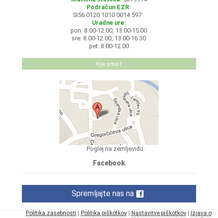
Podračun EZR:
SI56 0120 1010 0014 597
Uradne ure:
pon: 8.00-12.00, 13.00-15.00
sre: 8.00-12.00, 13.00-16.30
pet: 8.00-12.00
Kje smo?
Poglej na zemljevidu
Facebook
Spremljajte nas na
Politika zasebnosti
|
Politika piškotkov
|
Nastavitve piškotkov
|
Izjava o