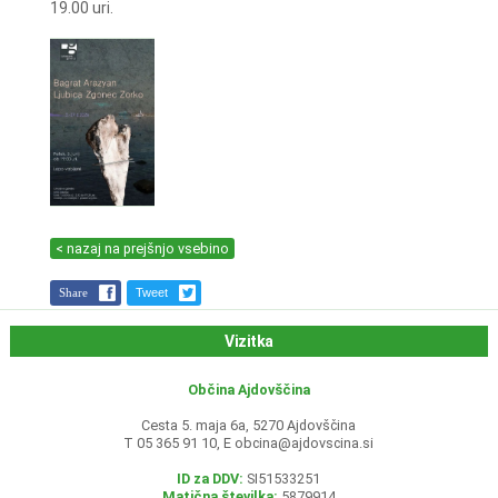
19.00 uri.
< nazaj na prejšnjo vsebino
Share
Tweet
Vizitka
Občina Ajdovščina
Cesta 5. maja 6a, 5270 Ajdovščina
T 05 365 91 10, E
obcina@ajdovscina.si
ID za DDV:
SI51533251
Matična številka:
5879914