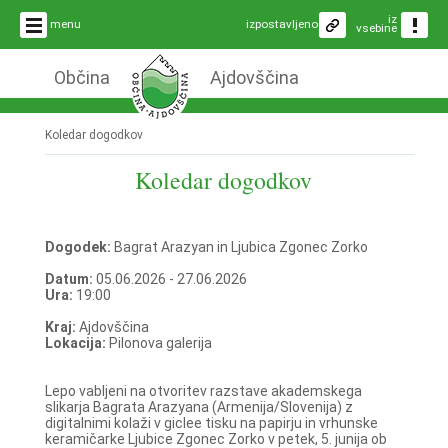
iz
menu
izpostavljeno
vsebine
Občina
Ajdovščina
Koledar dogodkov
Koledar dogodkov
Dogodek:
Bagrat Arazyan in Ljubica Zgonec Zorko
Datum:
05.06.2026 - 27.06.2026
Ura:
19:00
Kraj:
Ajdovščina
Lokacija:
Pilonova galerija
Lepo vabljeni na otvoritev razstave akademskega
slikarja Bagrata Arazyana (Armenija/Slovenija) z
digitalnimi kolaži v giclee tisku na papirju in vrhunske
keramičarke Ljubice Zgonec Zorko v petek, 5. junija ob