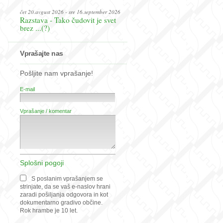
čet 20.avgust 2026 - sre 16.september 2026
Razstava - Tako čudovit je svet
brez ...(?)
Vprašajte nas
Pošljite nam vprašanje!
E-mail
Vprašanje / komentar
Splošni pogoji
S poslanim vprašanjem se
strinjate, da se vaš e-naslov hrani
zaradi pošiljanja odgovora in kot
dokumentarno gradivo občine.
Rok hrambe je 10 let.