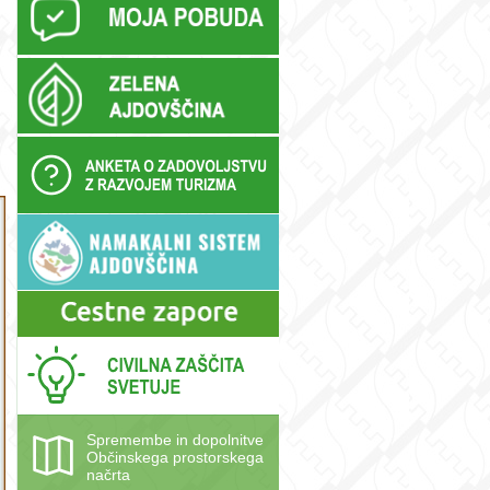
Spremembe in dopolnitve
Občinskega prostorskega
načrta