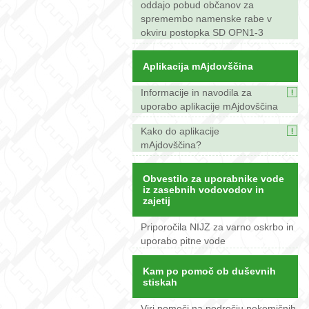
oddajo pobud občanov za
spremembo namenske rabe v
okviru postopka SD OPN1-3
Aplikacija mAjdovščina
Informacije in navodila za
uporabo aplikacije mAjdovščina
Kako do aplikacije
mAjdovščina?
Obvestilo za uporabnike vode
iz zasebnih vodovodov in
zajetij
Priporočila NIJZ za varno oskrbo in
uporabo pitne vode
Kam po pomoč ob duševnih
stiskah
Viri pomoči na področju nekemičnih