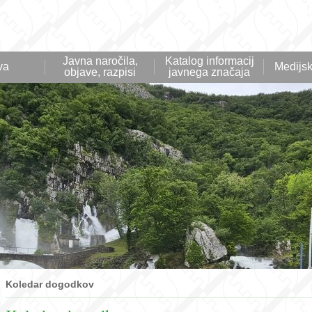
Javna naročila,
Katalog informacij
va
Medijsk
objave, razpisi
javnega značaja
Koledar dogodkov