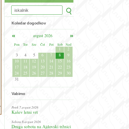
Koledar dogodkov
avgust 2026
Pon
Tor
Sre
Čet
Pet
Sob
Ned
1
2
3
4
5
6
7
8
9
10
11
12
13
14
15
16
17
18
19
20
21
22
23
24
25
26
27
28
29
30
31
Vabimo
Petek 7.avgust 2026
Kašev letni vrt
Sobota 8.avgust 2026
Druga sobota na Ajdovski tržnici