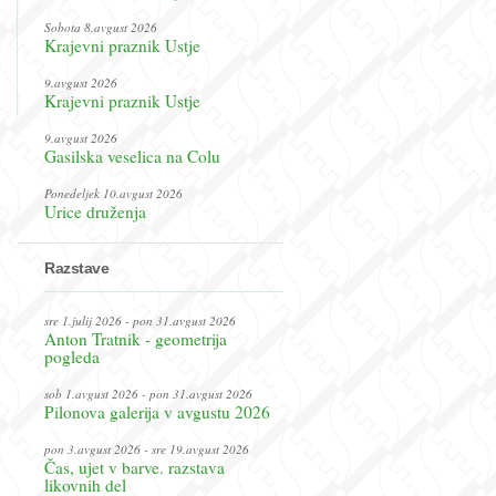
Sobota 8.avgust 2026
Krajevni praznik Ustje
9.avgust 2026
Krajevni praznik Ustje
9.avgust 2026
Gasilska veselica na Colu
Ponedeljek 10.avgust 2026
Urice druženja
Razstave
sre 1.julij 2026 - pon 31.avgust 2026
Anton Tratnik - geometrija
pogleda
sob 1.avgust 2026 - pon 31.avgust 2026
Pilonova galerija v avgustu 2026
pon 3.avgust 2026 - sre 19.avgust 2026
Čas, ujet v barve. razstava
likovnih del