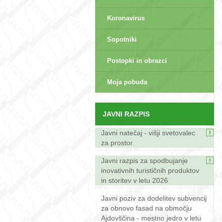
Koronavirus
Sopotniki
Postopki in obrazci
sep>
Moja pobuda
JAVNI RAZPIS
Javni natečaj - višji svetovalec
za prostor
Javni razpis za spodbujanje
inovativnih turističnih produktov
in storitev v letu 2026
Javni poziv za dodelitev subvencij
za obnovo fasad na območju
Ajdovščina - mestno jedro v letu