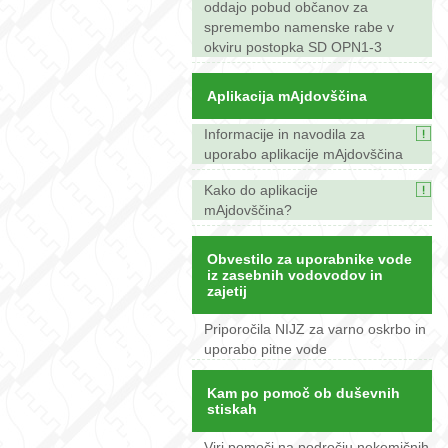
oddajo pobud občanov za
spremembo namenske rabe v
okviru postopka SD OPN1-3
Aplikacija mAjdovščina
Informacije in navodila za
uporabo aplikacije mAjdovščina
Kako do aplikacije
mAjdovščina?
Obvestilo za uporabnike vode
iz zasebnih vodovodov in
zajetij
Priporočila NIJZ za varno oskrbo in
uporabo pitne vode
Kam po pomoč ob duševnih
stiskah
Viri pomoči na področju nekemičnih