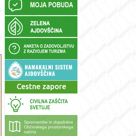
Spremembe in dopolnitve
Občinskega prostorskega
načrta