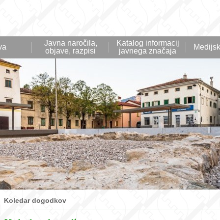
Javna naročila,
Katalog informacij
va
Medijsk
objave, razpisi
javnega značaja
Koledar dogodkov