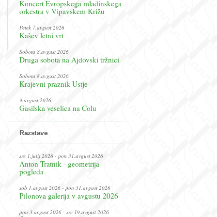
Koncert Evropskega mladinskega
orkestra v Vipavskem Križu
Petek 7.avgust 2026
Kašev letni vrt
Sobota 8.avgust 2026
Druga sobota na Ajdovski tržnici
Sobota 8.avgust 2026
Krajevni praznik Ustje
9.avgust 2026
Gasilska veselica na Colu
Razstave
sre 1.julij 2026 - pon 31.avgust 2026
Anton Tratnik - geometrija
pogleda
sob 1.avgust 2026 - pon 31.avgust 2026
Pilonova galerija v avgustu 2026
pon 3.avgust 2026 - sre 19.avgust 2026