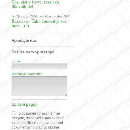
Čas, ujet v barve. razstava
likovnih del
čet 20.avgust 2026 - sre 16.september 2026
Razstava - Tako čudovit je svet
brez ...(?)
Vprašajte nas
Pošljite nam vprašanje!
E-mail
Vprašanje / komentar
Splošni pogoji
S poslanim vprašanjem se
strinjate, da se vaš e-naslov hrani
zaradi pošiljanja odgovora in kot
dokumentarno gradivo občine.