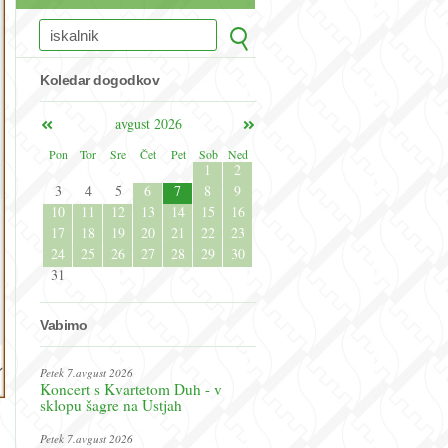
Koledar dogodkov
avgust 2026
Pon
Tor
Sre
Čet
Pet
Sob
Ned
1
2
3
4
5
6
7
8
9
10
11
12
13
14
15
16
17
18
19
20
21
22
23
24
25
26
27
28
29
30
31
Vabimo
Petek 7.avgust 2026
Koncert s Kvartetom Duh - v
sklopu šagre na Ustjah
Petek 7.avgust 2026