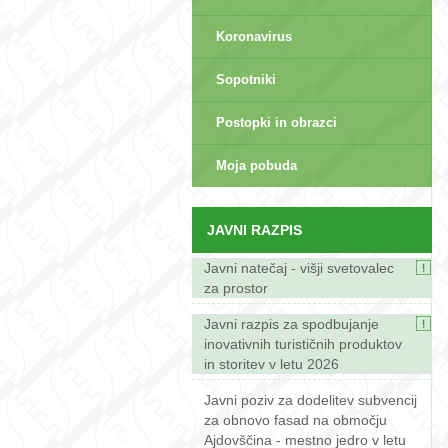
Koronavirus
Sopotniki
Postopki in obrazci
sep>
Moja pobuda
JAVNI RAZPIS
Javni natečaj - višji svetovalec
za prostor
Javni razpis za spodbujanje
inovativnih turističnih produktov
in storitev v letu 2026
Javni poziv za dodelitev subvencij
za obnovo fasad na območju
Ajdovščina - mestno jedro v letu