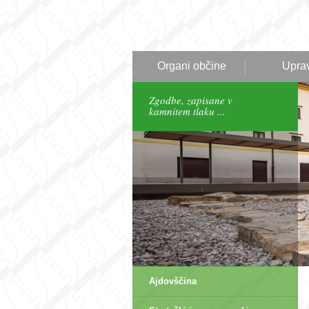
Organi občine
Upra
Zgodbe, zapisane v
kamnitem tlaku ...
Ajdovščina