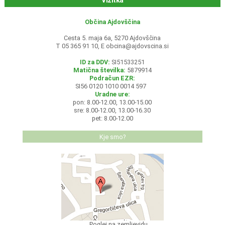
Vizitka
Občina Ajdovščina
Cesta 5. maja 6a, 5270 Ajdovščina
T 05 365 91 10, E
obcina@ajdovscina.si
ID za DDV:
SI51533251
Matična številka:
5879914
Podračun EZR:
SI56 0120 1010 0014 597
Uradne ure:
pon: 8.00-12.00, 13.00-15.00
sre: 8.00-12.00, 13.00-16.30
pet: 8.00-12.00
Kje smo?
Poglej na zemljevidu