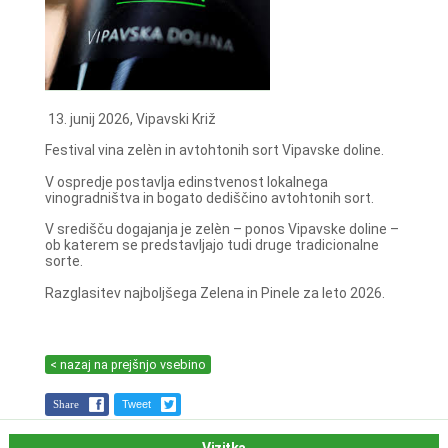
13. junij 2026, Vipavski Križ
Festival vina zelèn in avtohtonih sort Vipavske doline.
V ospredje postavlja edinstvenost lokalnega
vinogradništva in bogato dediščino avtohtonih sort.
V središču dogajanja je zelèn – ponos Vipavske doline –
ob katerem se predstavljajo tudi druge tradicionalne
sorte.
Razglasitev najboljšega Zelena in Pinele za leto 2026.
< nazaj na prejšnjo vsebino
Share
Tweet