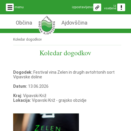
iz
menu
izpostavljeno
vsebine
Občina
Ajdovščina
Koledar dogodkov
Koledar dogodkov
Dogodek:
Festival vina Zelen in drugih avtohtonih sort
Vipavske doline
Datum:
13.06.2026
Kraj:
Vipavski Križ
Lokacija:
Vipavski Križ - grajsko obzidje