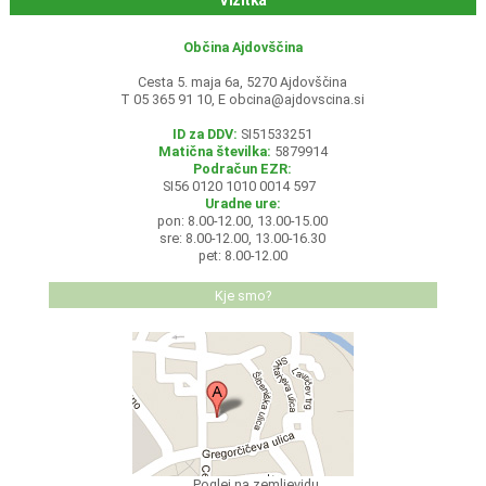
Vizitka
Občina Ajdovščina
Cesta 5. maja 6a, 5270 Ajdovščina
T 05 365 91 10, E
obcina@ajdovscina.si
ID za DDV:
SI51533251
Matična številka:
5879914
Podračun EZR:
SI56 0120 1010 0014 597
Uradne ure:
pon: 8.00-12.00, 13.00-15.00
sre: 8.00-12.00, 13.00-16.30
pet: 8.00-12.00
Kje smo?
Poglej na zemljevidu