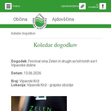
iz
menu
izpostavljeno
vsebine
Občina
Ajdovščina
Koledar dogodkov
Koledar dogodkov
Dogodek:
Festival vina Zelen in drugih avtohtonih sort
Vipavske doline
Datum:
13.06.2026
Kraj:
Vipavski Križ
Lokacija:
Vipavski Križ - grajsko obzidje