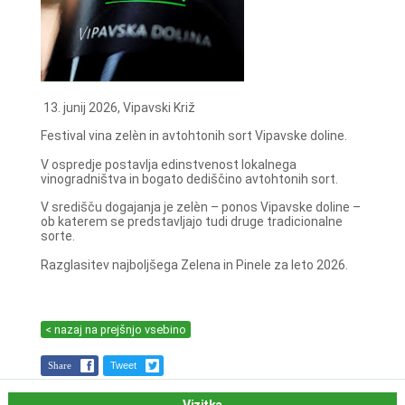
13. junij 2026, Vipavski Križ
Festival vina zelèn in avtohtonih sort Vipavske doline.
V ospredje postavlja edinstvenost lokalnega
vinogradništva in bogato dediščino avtohtonih sort.
V središču dogajanja je zelèn – ponos Vipavske doline –
ob katerem se predstavljajo tudi druge tradicionalne
sorte.
Razglasitev najboljšega Zelena in Pinele za leto 2026.
< nazaj na prejšnjo vsebino
Share
Tweet