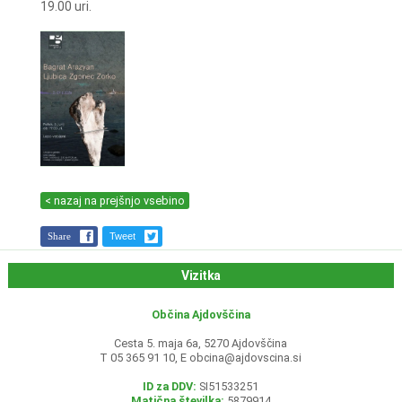
19.00 uri.
< nazaj na prejšnjo vsebino
Share
Tweet
Vizitka
Občina Ajdovščina
Cesta 5. maja 6a, 5270 Ajdovščina
T 05 365 91 10, E
obcina@ajdovscina.si
ID za DDV:
SI51533251
Matična številka:
5879914