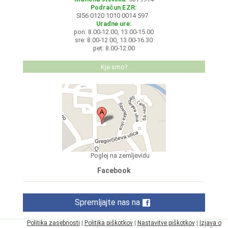
Podračun EZR:
SI56 0120 1010 0014 597
Uradne ure:
pon: 8.00-12.00, 13.00-15.00
sre: 8.00-12.00, 13.00-16.30
pet: 8.00-12.00
Kje smo?
Poglej na zemljevidu
Facebook
Spremljajte nas na
Politika zasebnosti
|
Politika piškotkov
|
Nastavitve piškotkov
|
Izjava o