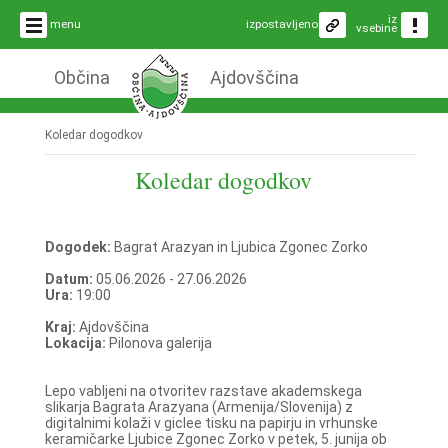
iz
menu
izpostavljeno
vsebine
Občina
Ajdovščina
Koledar dogodkov
Koledar dogodkov
Dogodek:
Bagrat Arazyan in Ljubica Zgonec Zorko
Datum:
05.06.2026 - 27.06.2026
Ura:
19:00
Kraj:
Ajdovščina
Lokacija:
Pilonova galerija
Lepo vabljeni na otvoritev razstave akademskega
slikarja Bagrata Arazyana (Armenija/Slovenija) z
digitalnimi kolaži v giclee tisku na papirju in vrhunske
keramičarke Ljubice Zgonec Zorko v petek, 5. junija ob