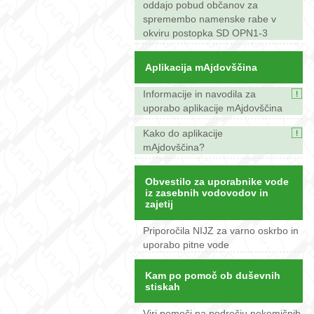
oddajo pobud občanov za
spremembo namenske rabe v
okviru postopka SD OPN1-3
Aplikacija mAjdovščina
Informacije in navodila za
uporabo aplikacije mAjdovščina
Kako do aplikacije
mAjdovščina?
Obvestilo za uporabnike vode
iz zasebnih vodovodov in
zajetij
Priporočila NIJZ za varno oskrbo in
uporabo pitne vode
Kam po pomoč ob duševnih
stiskah
Viri pomoči na področju nekemičnih