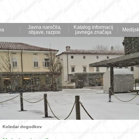
Javna naročila,
Katalog informacij
va
Medijsk
objave, razpisi
javnega značaja
Koledar dogodkov