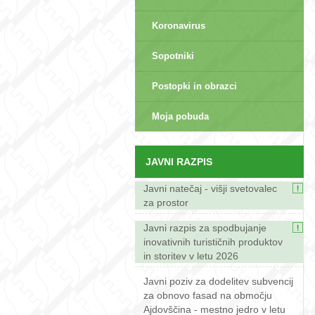
Koronavirus
Sopotniki
Postopki in obrazci
sep>
Moja pobuda
JAVNI RAZPIS
Javni natečaj - višji svetovalec
za prostor
Javni razpis za spodbujanje
inovativnih turističnih produktov
in storitev v letu 2026
Javni poziv za dodelitev subvencij
za obnovo fasad na območju
Ajdovščina - mestno jedro v letu