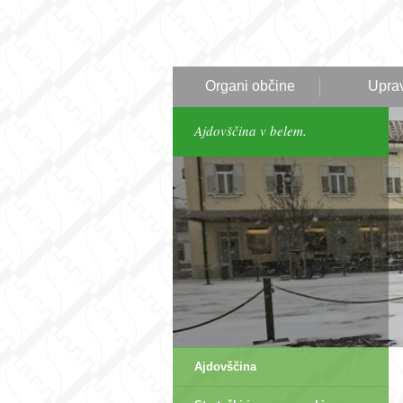
Organi občine
Upra
Ajdovščina v belem.
Ajdovščina