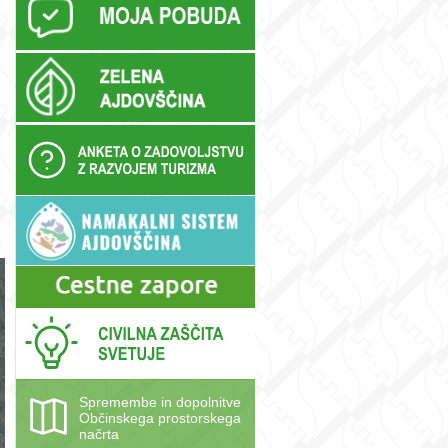
Spremembe in dopolnitve
Občinskega prostorskega
načrta