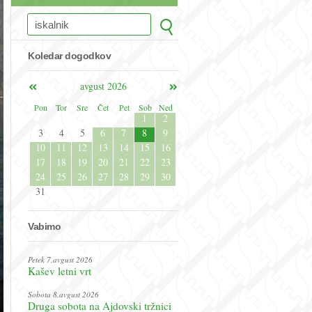
Koledar dogodkov
avgust 2026
Pon
Tor
Sre
Čet
Pet
Sob
Ned
1
2
3
4
5
6
7
8
9
10
11
12
13
14
15
16
17
18
19
20
21
22
23
24
25
26
27
28
29
30
31
Vabimo
Petek 7.avgust 2026
Kašev letni vrt
Sobota 8.avgust 2026
Druga sobota na Ajdovski tržnici