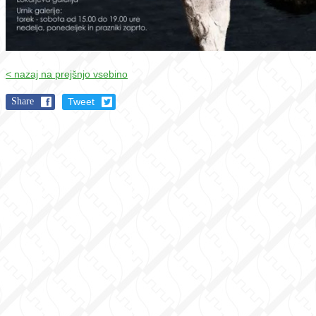
< nazaj na prejšnjo vsebino
Share
Tweet