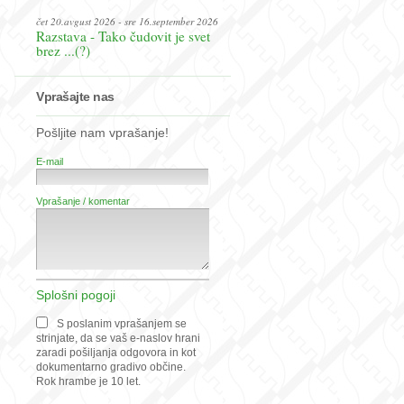
čet 20.avgust 2026 - sre 16.september 2026
Razstava - Tako čudovit je svet
brez ...(?)
Vprašajte nas
Pošljite nam vprašanje!
E-mail
Vprašanje / komentar
Splošni pogoji
S poslanim vprašanjem se
strinjate, da se vaš e-naslov hrani
zaradi pošiljanja odgovora in kot
dokumentarno gradivo občine.
Rok hrambe je 10 let.