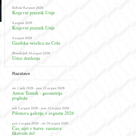
Sobota 8.avgust 2026
Krajevni praznik Ustje
9.avgust 2026
Krajevni praznik Ustje
9.avgust 2026
Gasilska veselica na Colu
Ponedeljek 10.avgust 2026
Urice druženja
Razstave
sre 1.julij 2026 - pon 31.avgust 2026
Anton Tratnik - geometrija
pogleda
sob 1.avgust 2026 - pon 31.avgust 2026
Pilonova galerija v avgustu 2026
pon 3.avgust 2026 - sre 19.avgust 2026
Čas, ujet v barve. razstava
likovnih del