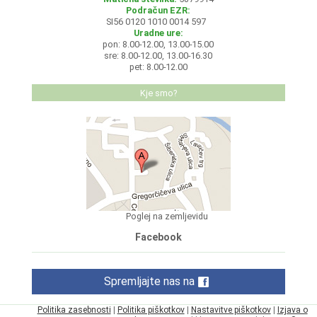
Podračun EZR:
SI56 0120 1010 0014 597
Uradne ure:
pon: 8.00-12.00, 13.00-15.00
sre: 8.00-12.00, 13.00-16.30
pet: 8.00-12.00
Kje smo?
Poglej na zemljevidu
Facebook
Spremljajte nas na
Politika zasebnosti
|
Politika piškotkov
|
Nastavitve piškotkov
|
Izjava o