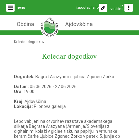
iz
menu
izpostavljeno
vsebine
Občina
Ajdovščina
Koledar dogodkov
Koledar dogodkov
Dogodek:
Bagrat Arazyan in Ljubica Zgonec Zorko
Datum:
05.06.2026 - 27.06.2026
Ura:
19:00
Kraj:
Ajdovščina
Lokacija:
Pilonova galerija
Lepo vabljeni na otvoritev razstave akademskega
slikarja Bagrata Arazyana (Armenija/Slovenija) z
digitalnimi kolaži v giclee tisku na papirju in vrhunske
keramičarke Ljubice Zgonec Zorko v petek, 5. junija ob