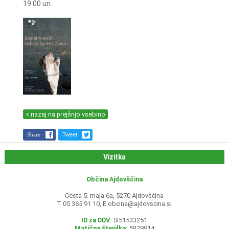
19.00 uri.
< nazaj na prejšnjo vsebino
Share
Tweet
Vizitka
Občina Ajdovščina
Cesta 5. maja 6a, 5270 Ajdovščina
T 05 365 91 10, E
obcina@ajdovscina.si
ID za DDV:
SI51533251
Matična številka:
5879914