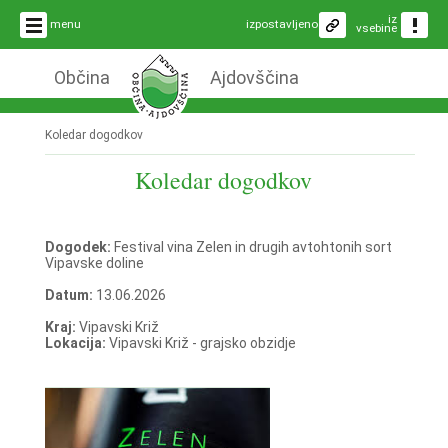
iz
menu
izpostavljeno
vsebine
Občina
Ajdovščina
Koledar dogodkov
Koledar dogodkov
Dogodek:
Festival vina Zelen in drugih avtohtonih sort
Vipavske doline
Datum:
13.06.2026
Kraj:
Vipavski Križ
Lokacija:
Vipavski Križ - grajsko obzidje