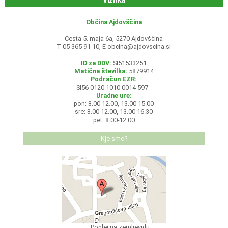
Vizitka
Občina Ajdovščina
Cesta 5. maja 6a, 5270 Ajdovščina
T 05 365 91 10, E
obcina@ajdovscina.si
ID za DDV:
SI51533251
Matična številka:
5879914
Podračun EZR:
SI56 0120 1010 0014 597
Uradne ure:
pon: 8.00-12.00, 13.00-15.00
sre: 8.00-12.00, 13.00-16.30
pet: 8.00-12.00
Kje smo?
Poglej na zemljevidu