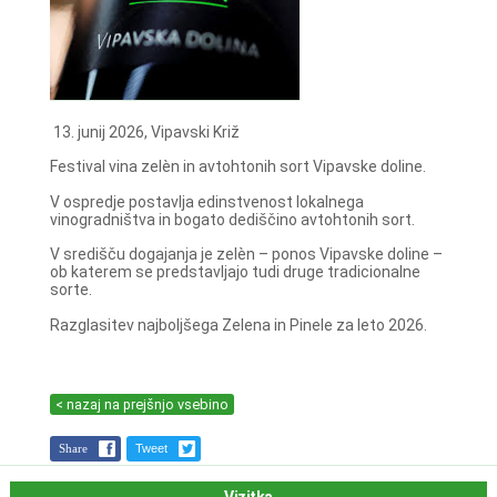
13. junij 2026, Vipavski Križ
Festival vina zelèn in avtohtonih sort Vipavske doline.
V ospredje postavlja edinstvenost lokalnega
vinogradništva in bogato dediščino avtohtonih sort.
V središču dogajanja je zelèn – ponos Vipavske doline –
ob katerem se predstavljajo tudi druge tradicionalne
sorte.
Razglasitev najboljšega Zelena in Pinele za leto 2026.
< nazaj na prejšnjo vsebino
Share
Tweet