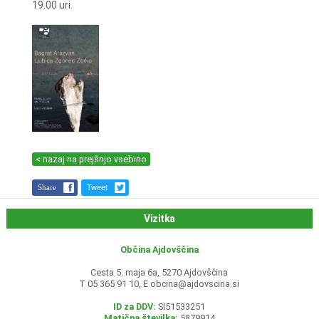
19.00 uri.
< nazaj na prejšnjo vsebino
Share
Tweet
Vizitka
Občina Ajdovščina
Cesta 5. maja 6a, 5270 Ajdovščina
T 05 365 91 10, E
obcina@ajdovscina.si
ID za DDV:
SI51533251
Matična številka:
5879914