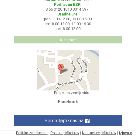
Podračun EZR:
SI56 0120 1010 0014 597
Uradne ure:
pon: 8.00-12.00, 13.00-15.00
sre: 8.00-12.00, 13.00-16.30
pet: 8.00-12.00
Kje smo?
Poglej na zemljevidu
Facebook
Spremljajte nas na
Politika zasebnosti
|
Politika piškotkov
|
Nastavitve piškotkov
|
Izjava o