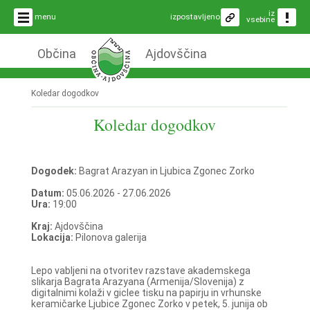
iz
menu
izpostavljeno
vsebine
Občina
Ajdovščina
Koledar dogodkov
Koledar dogodkov
Dogodek:
Bagrat Arazyan in Ljubica Zgonec Zorko
Datum:
05.06.2026 - 27.06.2026
Ura:
19:00
Kraj:
Ajdovščina
Lokacija:
Pilonova galerija
Lepo vabljeni na otvoritev razstave akademskega
slikarja Bagrata Arazyana (Armenija/Slovenija) z
digitalnimi kolaži v giclee tisku na papirju in vrhunske
keramičarke Ljubice Zgonec Zorko v petek, 5. junija ob