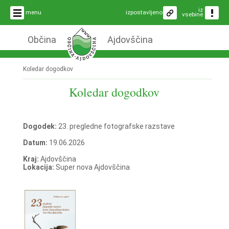
iz
menu
izpostavljeno
vsebine
Občina
Ajdovščina
Koledar dogodkov
Koledar dogodkov
Dogodek:
23. pregledne fotografske razstave
Datum:
19.06.2026
Kraj:
Ajdovščina
Lokacija:
Super nova Ajdovščina