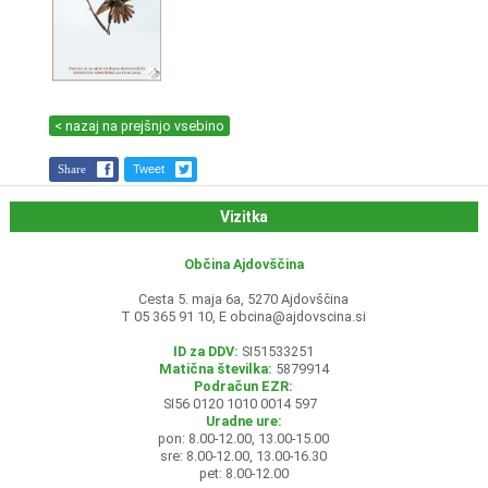
< nazaj na prejšnjo vsebino
Share
Tweet
Vizitka
Občina Ajdovščina
Cesta 5. maja 6a, 5270 Ajdovščina
T 05 365 91 10, E
obcina@ajdovscina.si
ID za DDV:
SI51533251
Matična številka:
5879914
Podračun EZR:
SI56 0120 1010 0014 597
Uradne ure:
pon: 8.00-12.00, 13.00-15.00
sre: 8.00-12.00, 13.00-16.30
pet: 8.00-12.00