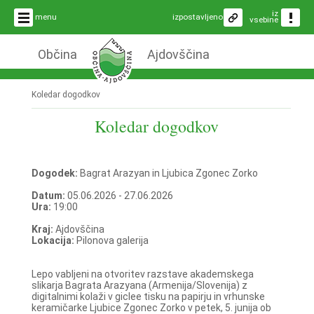
iz
menu
izpostavljeno
vsebine
Občina
Ajdovščina
Koledar dogodkov
Koledar dogodkov
Dogodek:
Bagrat Arazyan in Ljubica Zgonec Zorko
Datum:
05.06.2026 - 27.06.2026
Ura:
19:00
Kraj:
Ajdovščina
Lokacija:
Pilonova galerija
Lepo vabljeni na otvoritev razstave akademskega
slikarja Bagrata Arazyana (Armenija/Slovenija) z
digitalnimi kolaži v giclee tisku na papirju in vrhunske
keramičarke Ljubice Zgonec Zorko v petek, 5. junija ob