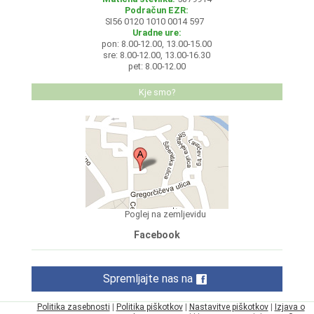
Podračun EZR:
SI56 0120 1010 0014 597
Uradne ure:
pon: 8.00-12.00, 13.00-15.00
sre: 8.00-12.00, 13.00-16.30
pet: 8.00-12.00
Kje smo?
Poglej na zemljevidu
Facebook
Spremljajte nas na
Politika zasebnosti
|
Politika piškotkov
|
Nastavitve piškotkov
|
Izjava o