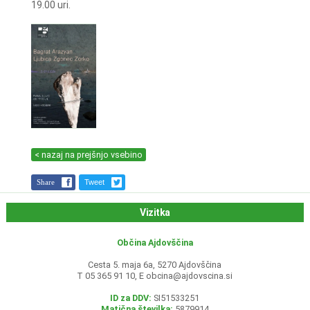
19.00 uri.
< nazaj na prejšnjo vsebino
Share
Tweet
Vizitka
Občina Ajdovščina
Cesta 5. maja 6a, 5270 Ajdovščina
T 05 365 91 10, E
obcina@ajdovscina.si
ID za DDV:
SI51533251
Matična številka:
5879914