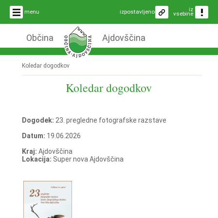
iz
menu
izpostavljeno
vsebine
Občina
Ajdovščina
Koledar dogodkov
Koledar dogodkov
Dogodek:
23. pregledne fotografske razstave
Datum:
19.06.2026
Kraj:
Ajdovščina
Lokacija:
Super nova Ajdovščina