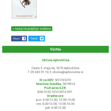
< nazaj na prejšnjo vsebino
Share
Tweet
Vizitka
Občina Ajdovščina
Cesta 5. maja 6a, 5270 Ajdovščina
T 05 365 91 10, E
obcina@ajdovscina.si
ID za DDV:
SI51533251
Matična številka:
5879914
Podračun EZR:
SI56 0120 1010 0014 597
Uradne ure:
pon: 8.00-12.00, 13.00-15.00
sre: 8.00-12.00, 13.00-16.30
pet: 8.00-12.00