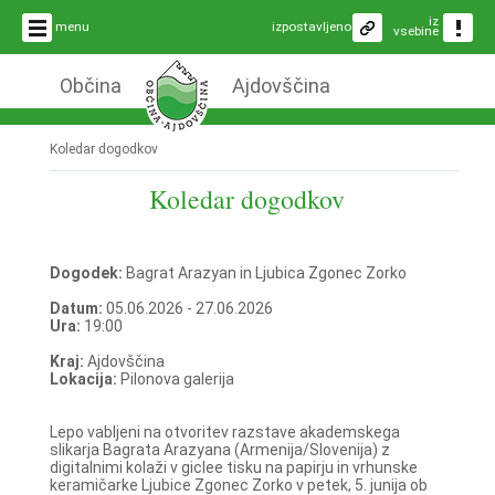
iz
menu
izpostavljeno
vsebine
Občina
Ajdovščina
Koledar dogodkov
Koledar dogodkov
Dogodek:
Bagrat Arazyan in Ljubica Zgonec Zorko
Datum:
05.06.2026 - 27.06.2026
Ura:
19:00
Kraj:
Ajdovščina
Lokacija:
Pilonova galerija
Lepo vabljeni na otvoritev razstave akademskega
slikarja Bagrata Arazyana (Armenija/Slovenija) z
digitalnimi kolaži v giclee tisku na papirju in vrhunske
keramičarke Ljubice Zgonec Zorko v petek, 5. junija ob