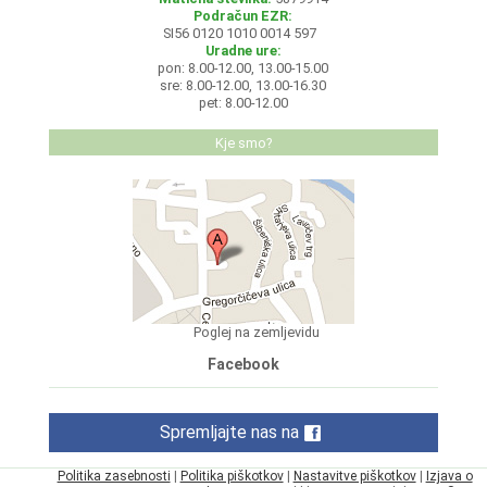
Podračun EZR:
SI56 0120 1010 0014 597
Uradne ure:
pon: 8.00-12.00, 13.00-15.00
sre: 8.00-12.00, 13.00-16.30
pet: 8.00-12.00
Kje smo?
Poglej na zemljevidu
Facebook
Spremljajte nas na
Politika zasebnosti
|
Politika piškotkov
|
Nastavitve piškotkov
|
Izjava o