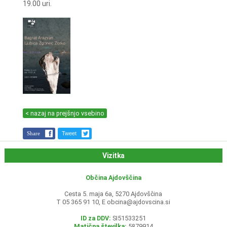
19.00 uri.
< nazaj na prejšnjo vsebino
Share
Tweet
Vizitka
Občina Ajdovščina
Cesta 5. maja 6a, 5270 Ajdovščina
T 05 365 91 10, E
obcina@ajdovscina.si
ID za DDV:
SI51533251
Matična številka:
5879914