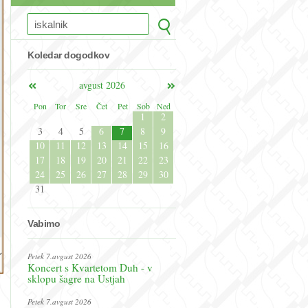
Koledar dogodkov
avgust 2026
Pon
Tor
Sre
Čet
Pet
Sob
Ned
1
2
3
4
5
6
7
8
9
10
11
12
13
14
15
16
17
18
19
20
21
22
23
24
25
26
27
28
29
30
31
Vabimo
Petek 7.avgust 2026
Koncert s Kvartetom Duh - v
sklopu šagre na Ustjah
Petek 7.avgust 2026