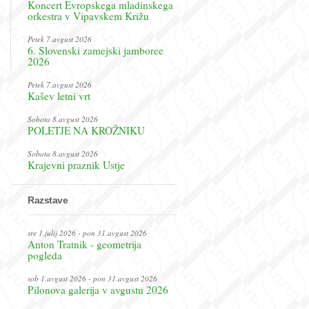
Koncert Evropskega mladinskega
orkestra v Vipavskem Križu
Petek 7.avgust 2026
6. Slovenski zamejski jamboree
2026
Petek 7.avgust 2026
Kašev letni vrt
Sobota 8.avgust 2026
POLETJE NA KROŽNIKU
Sobota 8.avgust 2026
Krajevni praznik Ustje
Razstave
sre 1.julij 2026 - pon 31.avgust 2026
Anton Tratnik - geometrija
pogleda
sob 1.avgust 2026 - pon 31.avgust 2026
Pilonova galerija v avgustu 2026