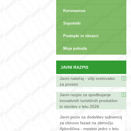
Koronavirus
Sopotniki
Postopki in obrazci
sep>
Moja pobuda
JAVNI RAZPIS
Javni natečaj - višji svetovalec
za prostor
Javni razpis za spodbujanje
inovativnih turističnih produktov
in storitev v letu 2026
Javni poziv za dodelitev subvencij
za obnovo fasad na območju
Ajdovščina - mestno jedro v letu