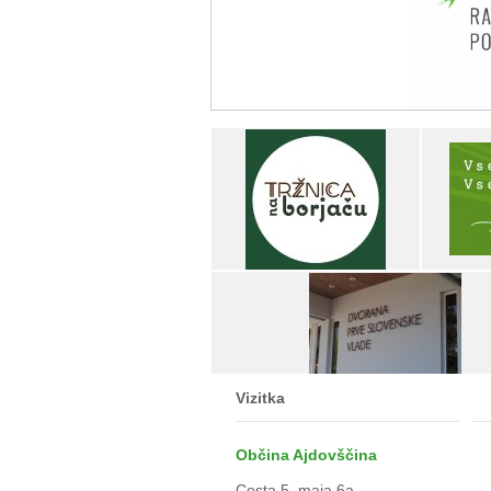
Vizitka
Občina Ajdovščina
Cesta 5. maja 6a