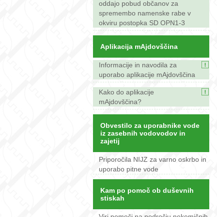
oddajo pobud občanov za
spremembo namenske rabe v
okviru postopka SD OPN1-3
Aplikacija mAjdovščina
Informacije in navodila za
uporabo aplikacije mAjdovščina
Kako do aplikacije
mAjdovščina?
Obvestilo za uporabnike vode
iz zasebnih vodovodov in
zajetij
Priporočila NIJZ za varno oskrbo in
uporabo pitne vode
Kam po pomoč ob duševnih
stiskah
Viri pomoči na področju nekemičnih