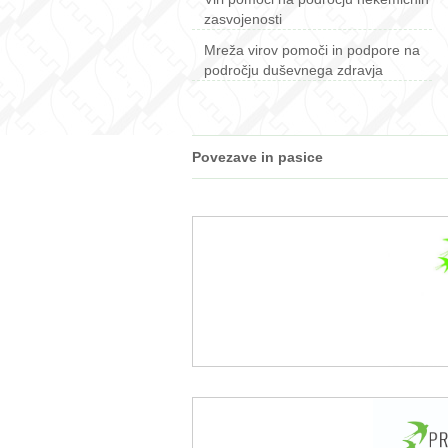
zasvojenosti
Mreža virov pomoči in podpore na
področju duševnega zdravja
Povezave in pasice