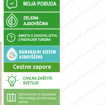
Spremembe in dopolnitve
Občinskega prostorskega
načrta