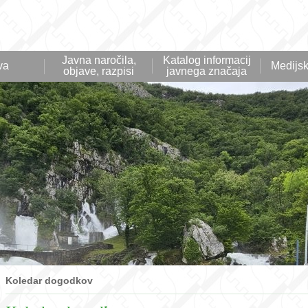
Javna naročila,
Katalog informacij
va
Medijsk
objave, razpisi
javnega značaja
Koledar dogodkov