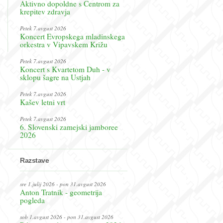
Aktivno dopoldne s Centrom za
krepitev zdravja
Petek 7.avgust 2026
Koncert Evropskega mladinskega
orkestra v Vipavskem Križu
Petek 7.avgust 2026
Koncert s Kvartetom Duh - v
sklopu šagre na Ustjah
Petek 7.avgust 2026
Kašev letni vrt
Petek 7.avgust 2026
6. Slovenski zamejski jamboree
2026
Razstave
sre 1.julij 2026 - pon 31.avgust 2026
Anton Tratnik - geometrija
pogleda
sob 1.avgust 2026 - pon 31.avgust 2026