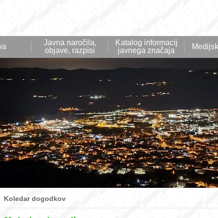
Javna naročila,
Katalog informacij
va
Medijsk
objave, razpisi
javnega značaja
Koledar dogodkov