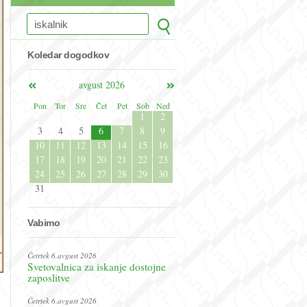
Koledar dogodkov
avgust 2026
Pon
Tor
Sre
Čet
Pet
Sob
Ned
1
2
3
4
5
6
7
8
9
10
11
12
13
14
15
16
17
18
19
20
21
22
23
24
25
26
27
28
29
30
31
Vabimo
Četrtek 6.avgust 2026
Svetovalnica za iskanje dostojne
zaposlitve
Četrtek 6.avgust 2026