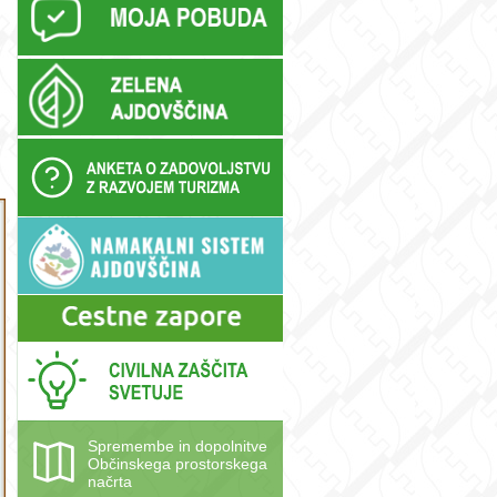
Spremembe in dopolnitve
Občinskega prostorskega
načrta