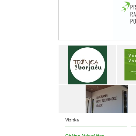
Vizitka
Občina Ajdovščina