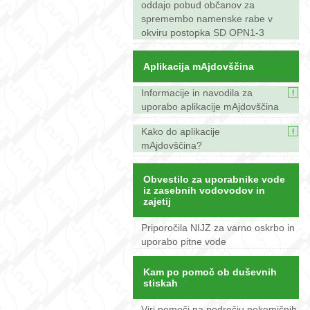
oddajo pobud občanov za
spremembo namenske rabe v
okviru postopka SD OPN1-3
Aplikacija mAjdovščina
Informacije in navodila za
uporabo aplikacije mAjdovščina
Kako do aplikacije
mAjdovščina?
Obvestilo za uporabnike vode
iz zasebnih vodovodov in
zajetij
Priporočila NIJZ za varno oskrbo in
uporabo pitne vode
Kam po pomoč ob duševnih
stiskah
Viri pomoči na področju nekemičnih