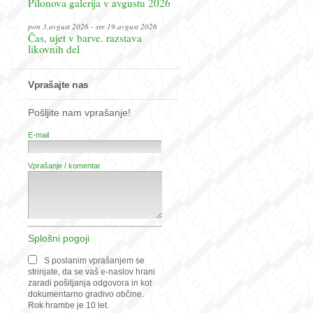
Pilonova galerija v avgustu 2026
pon 3.avgust 2026 - sre 19.avgust 2026
Čas, ujet v barve. razstava
likovnih del
Vprašajte nas
Pošljite nam vprašanje!
E-mail
Vprašanje / komentar
Splošni pogoji
S poslanim vprašanjem se
strinjate, da se vaš e-naslov hrani
zaradi pošiljanja odgovora in kot
dokumentarno gradivo občine.
Rok hrambe je 10 let.