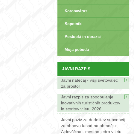
Koronavirus
Sopotniki
Postopki in obrazci
sep>
Moja pobuda
JAVNI RAZPIS
Javni natečaj - višji svetovalec
za prostor
Javni razpis za spodbujanje
inovativnih turističnih produktov
in storitev v letu 2026
Javni poziv za dodelitev subvencij
za obnovo fasad na območju
Ajdovščina - mestno jedro v letu