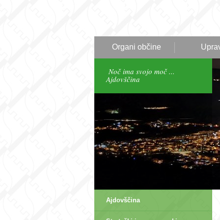
Organi občine
Upra
Noč ima svojo moč ...
Ajdovščina
Ajdovščina