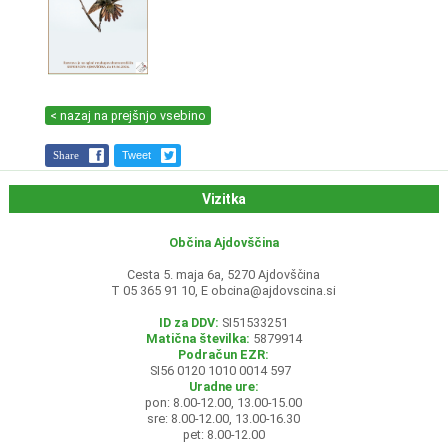
< nazaj na prejšnjo vsebino
Share
Tweet
Vizitka
Občina Ajdovščina
Cesta 5. maja 6a, 5270 Ajdovščina
T 05 365 91 10, E
obcina@ajdovscina.si
ID za DDV:
SI51533251
Matična številka:
5879914
Podračun EZR:
SI56 0120 1010 0014 597
Uradne ure:
pon: 8.00-12.00, 13.00-15.00
sre: 8.00-12.00, 13.00-16.30
pet: 8.00-12.00