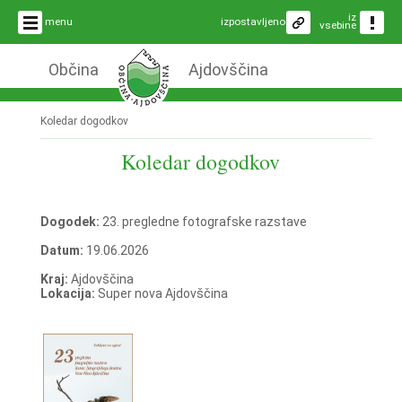
iz
menu
izpostavljeno
vsebine
Občina
Ajdovščina
Koledar dogodkov
Koledar dogodkov
Dogodek:
23. pregledne fotografske razstave
Datum:
19.06.2026
Kraj:
Ajdovščina
Lokacija:
Super nova Ajdovščina