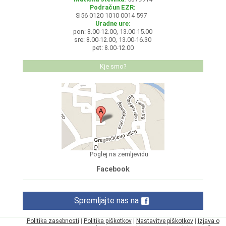
Podračun EZR:
SI56 0120 1010 0014 597
Uradne ure:
pon: 8.00-12.00, 13.00-15.00
sre: 8.00-12.00, 13.00-16.30
pet: 8.00-12.00
Kje smo?
Poglej na zemljevidu
Facebook
Spremljajte nas na
Politika zasebnosti
|
Politika piškotkov
|
Nastavitve piškotkov
|
Izjava o