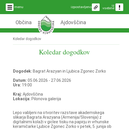
iz
menu
izpostavljeno
vsebine
Občina
Ajdovščina
Koledar dogodkov
Koledar dogodkov
Dogodek:
Bagrat Arazyan in Ljubica Zgonec Zorko
Datum:
05.06.2026 - 27.06.2026
Ura:
19:00
Kraj:
Ajdovščina
Lokacija:
Pilonova galerija
Lepo vabljeni na otvoritev razstave akademskega
slikarja Bagrata Arazyana (Armenija/Slovenija) z
digitalnimi kolaži v giclee tisku na papirju in vrhunske
keramičarke Ljubice Zgonec Zorko v petek, 5. junija ob