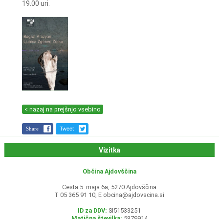
19.00 uri.
< nazaj na prejšnjo vsebino
Share
Tweet
Vizitka
Občina Ajdovščina
Cesta 5. maja 6a, 5270 Ajdovščina
T 05 365 91 10, E
obcina@ajdovscina.si
ID za DDV:
SI51533251
Matična številka:
5879914