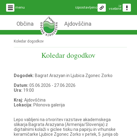
iz
menu
izpostavljeno
vsebine
Občina
Ajdovščina
Koledar dogodkov
Koledar dogodkov
Dogodek:
Bagrat Arazyan in Ljubica Zgonec Zorko
Datum:
05.06.2026 - 27.06.2026
Ura:
19:00
Kraj:
Ajdovščina
Lokacija:
Pilonova galerija
Lepo vabljeni na otvoritev razstave akademskega
slikarja Bagrata Arazyana (Armenija/Slovenija) z
digitalnimi kolaži v giclee tisku na papirju in vrhunske
keramičarke Ljubice Zgonec Zorko v petek, 5. junija ob