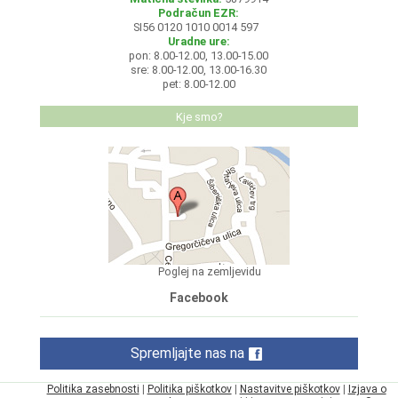
Podračun EZR:
SI56 0120 1010 0014 597
Uradne ure:
pon: 8.00-12.00, 13.00-15.00
sre: 8.00-12.00, 13.00-16.30
pet: 8.00-12.00
Kje smo?
Poglej na zemljevidu
Facebook
Spremljajte nas na
Politika zasebnosti
|
Politika piškotkov
|
Nastavitve piškotkov
|
Izjava o