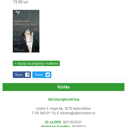
19.00 uri.
< nazaj na prejšnjo vsebino
Share
Tweet
Vizitka
Občina Ajdovščina
Cesta 5. maja 6a, 5270 Ajdovščina
T 05 365 91 10, E
obcina@ajdovscina.si
ID za DDV:
SI51533251
Matična številka:
5879914