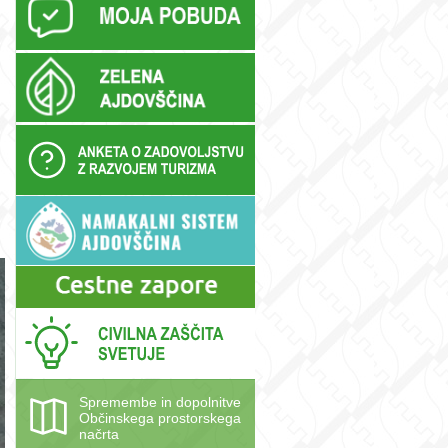
Spremembe in dopolnitve
Občinskega prostorskega
načrta