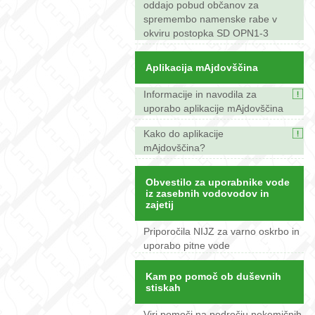
oddajo pobud občanov za
spremembo namenske rabe v
okviru postopka SD OPN1-3
Aplikacija mAjdovščina
Informacije in navodila za
uporabo aplikacije mAjdovščina
Kako do aplikacije
mAjdovščina?
Obvestilo za uporabnike vode
iz zasebnih vodovodov in
zajetij
Priporočila NIJZ za varno oskrbo in
uporabo pitne vode
Kam po pomoč ob duševnih
stiskah
Viri pomoči na področju nekemičnih