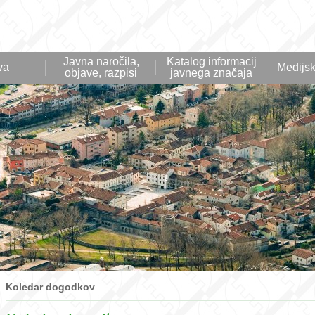
Javna naročila,
Katalog informacij
va
Medijsk
objave, razpisi
javnega značaja
Koledar dogodkov