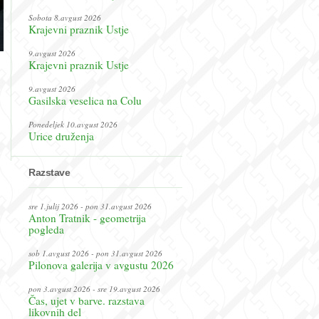
Sobota 8.avgust 2026
Krajevni praznik Ustje
9.avgust 2026
Krajevni praznik Ustje
9.avgust 2026
Gasilska veselica na Colu
Ponedeljek 10.avgust 2026
Urice druženja
Razstave
sre 1.julij 2026 - pon 31.avgust 2026
Anton Tratnik - geometrija
pogleda
sob 1.avgust 2026 - pon 31.avgust 2026
Pilonova galerija v avgustu 2026
pon 3.avgust 2026 - sre 19.avgust 2026
Čas, ujet v barve. razstava
likovnih del