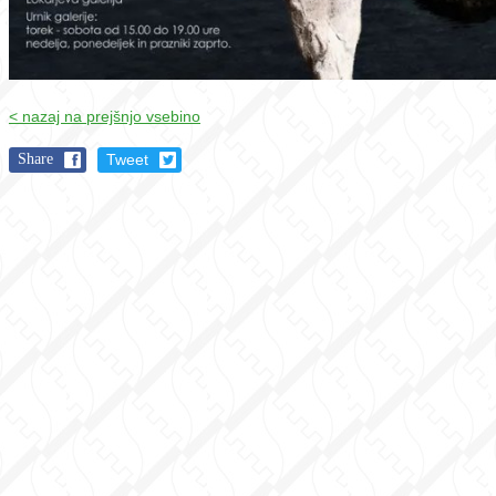
< nazaj na prejšnjo vsebino
Share
Tweet