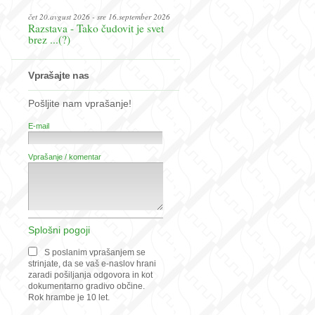
čet 20.avgust 2026 - sre 16.september 2026
Razstava - Tako čudovit je svet
brez ...(?)
Vprašajte nas
Pošljite nam vprašanje!
E-mail
Vprašanje / komentar
Splošni pogoji
S poslanim vprašanjem se
strinjate, da se vaš e-naslov hrani
zaradi pošiljanja odgovora in kot
dokumentarno gradivo občine.
Rok hrambe je 10 let.