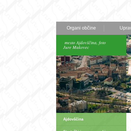
Organi občine
Upra
mesto Ajdovščina, foto
Jure Makovec
Ajdovščina