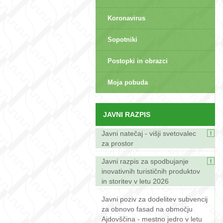
Koronavirus
Sopotniki
Postopki in obrazci
sep>
Moja pobuda
JAVNI RAZPIS
Javni natečaj - višji svetovalec
za prostor
Javni razpis za spodbujanje
inovativnih turističnih produktov
in storitev v letu 2026
Javni poziv za dodelitev subvencij
za obnovo fasad na območju
Ajdovščina - mestno jedro v letu