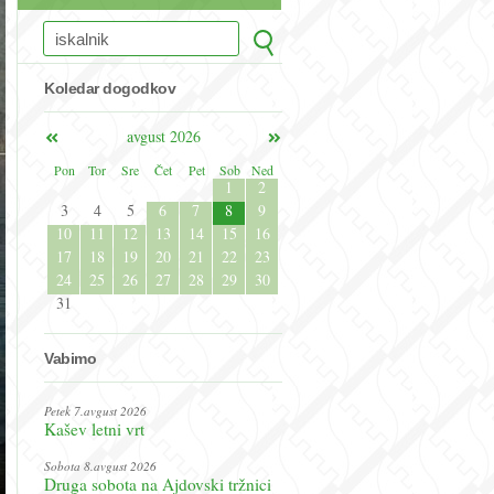
Koledar dogodkov
avgust 2026
Pon
Tor
Sre
Čet
Pet
Sob
Ned
1
2
3
4
5
6
7
8
9
10
11
12
13
14
15
16
17
18
19
20
21
22
23
24
25
26
27
28
29
30
31
Vabimo
Petek 7.avgust 2026
Kašev letni vrt
Sobota 8.avgust 2026
Druga sobota na Ajdovski tržnici