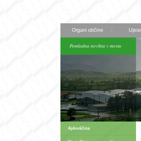
Organi občine
Upra
Pomladna nevihta v mestu
Ajdovščina