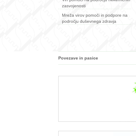
zasvojenosti
Mreža virov pomoči in podpore na
področju duševnega zdravja
Povezave in pasice