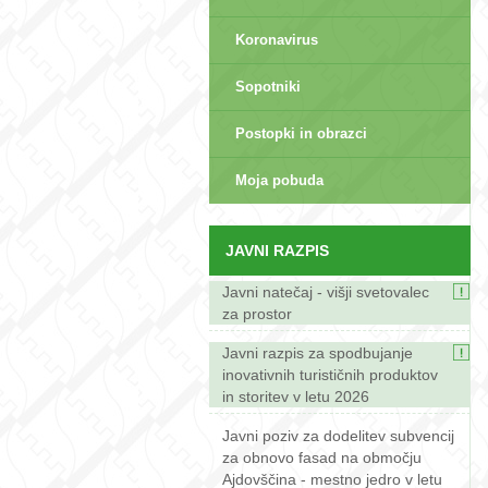
Koronavirus
Sopotniki
Postopki in obrazci
sep>
Moja pobuda
JAVNI RAZPIS
Javni natečaj - višji svetovalec
za prostor
Javni razpis za spodbujanje
inovativnih turističnih produktov
in storitev v letu 2026
Javni poziv za dodelitev subvencij
za obnovo fasad na območju
Ajdovščina - mestno jedro v letu