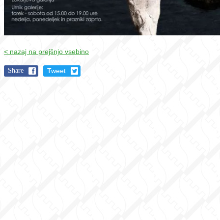
< nazaj na prejšnjo vsebino
Share
Tweet