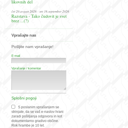
likovnih del
čet 20.avgust 2026 - sre 16.september 2026
Razstava - Tako čudovit je svet
brez ...(?)
Vprašajte nas
Pošljite nam vprašanje!
E-mail
Vprašanje / komentar
Splošni pogoji
S poslanim vprašanjem se
strinjate, da se vaš e-naslov hrani
zaradi pošiljanja odgovora in kot
dokumentarno gradivo občine.
Rok hrambe je 10 let.