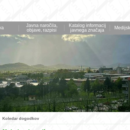
Javna naročila,
Katalog informacij
va
Medijsk
objave, razpisi
javnega značaja
Koledar dogodkov