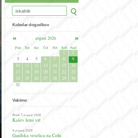
Koledar dogodkov
avgust 2026
Pon
Tor
Sre
Čet
Pet
Sob
Ned
1
2
3
4
5
6
7
8
9
10
11
12
13
14
15
16
17
18
19
20
21
22
23
24
25
26
27
28
29
30
31
Vabimo
Petek 7.avgust 2026
Kašev letni vrt
9.avgust 2026
Gasilska veselica na Colu