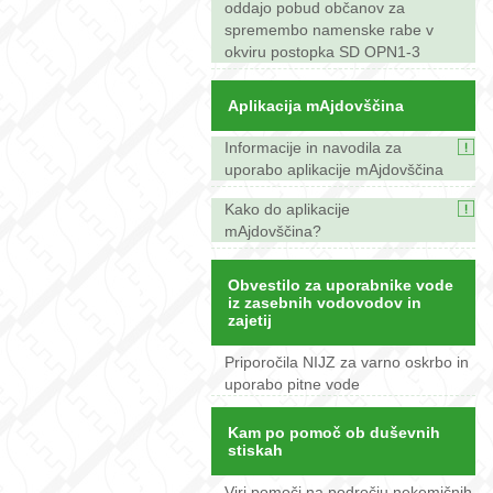
oddajo pobud občanov za
spremembo namenske rabe v
okviru postopka SD OPN1-3
Aplikacija mAjdovščina
Informacije in navodila za
uporabo aplikacije mAjdovščina
Kako do aplikacije
mAjdovščina?
Obvestilo za uporabnike vode
iz zasebnih vodovodov in
zajetij
Priporočila NIJZ za varno oskrbo in
uporabo pitne vode
Kam po pomoč ob duševnih
stiskah
Viri pomoči na področju nekemičnih