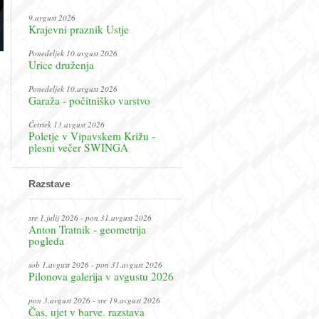
9.avgust 2026
Krajevni praznik Ustje
Ponedeljek 10.avgust 2026
Urice druženja
Ponedeljek 10.avgust 2026
Garaža - počitniško varstvo
Četrtek 13.avgust 2026
Poletje v Vipavskem Križu -
plesni večer SWINGA
Razstave
sre 1.julij 2026 - pon 31.avgust 2026
Anton Tratnik - geometrija
pogleda
sob 1.avgust 2026 - pon 31.avgust 2026
Pilonova galerija v avgustu 2026
pon 3.avgust 2026 - sre 19.avgust 2026
Čas, ujet v barve. razstava