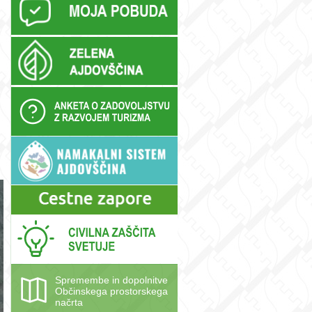
Spremembe in dopolnitve
Občinskega prostorskega
načrta