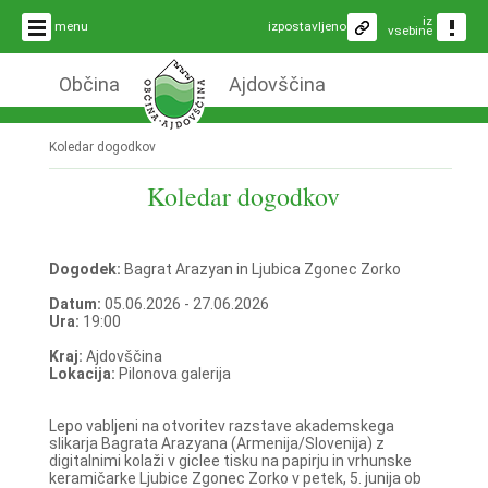
iz
menu
izpostavljeno
vsebine
Občina
Ajdovščina
Koledar dogodkov
Koledar dogodkov
Dogodek:
Bagrat Arazyan in Ljubica Zgonec Zorko
Datum:
05.06.2026 - 27.06.2026
Ura:
19:00
Kraj:
Ajdovščina
Lokacija:
Pilonova galerija
Lepo vabljeni na otvoritev razstave akademskega
slikarja Bagrata Arazyana (Armenija/Slovenija) z
digitalnimi kolaži v giclee tisku na papirju in vrhunske
keramičarke Ljubice Zgonec Zorko v petek, 5. junija ob