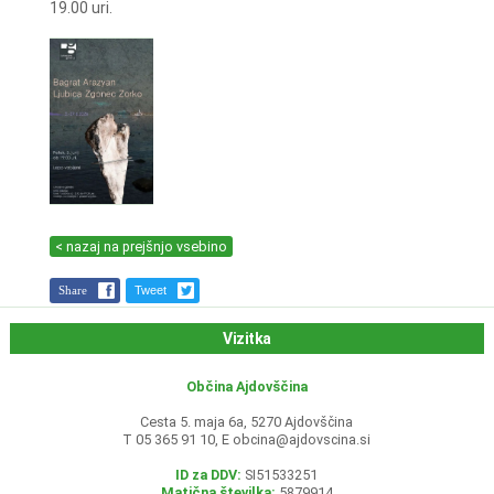
19.00 uri.
< nazaj na prejšnjo vsebino
Share
Tweet
Vizitka
Občina Ajdovščina
Cesta 5. maja 6a, 5270 Ajdovščina
T 05 365 91 10, E
obcina@ajdovscina.si
ID za DDV:
SI51533251
Matična številka:
5879914