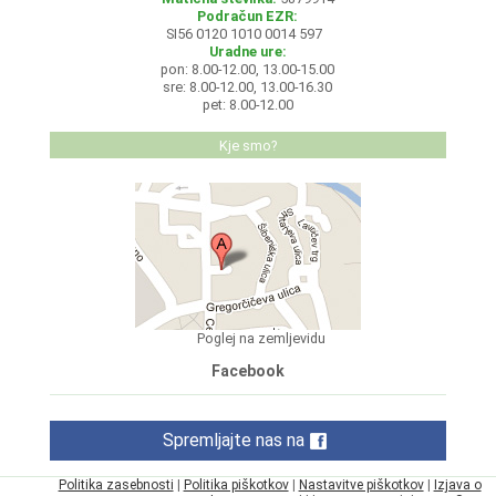
Podračun EZR:
SI56 0120 1010 0014 597
Uradne ure:
pon: 8.00-12.00, 13.00-15.00
sre: 8.00-12.00, 13.00-16.30
pet: 8.00-12.00
Kje smo?
Poglej na zemljevidu
Facebook
Spremljajte nas na
Politika zasebnosti
|
Politika piškotkov
|
Nastavitve piškotkov
|
Izjava o