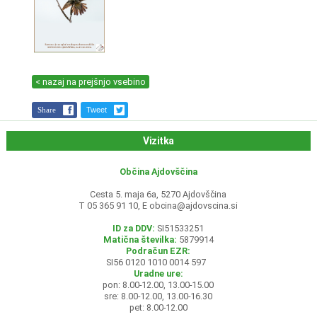
< nazaj na prejšnjo vsebino
Share
Tweet
Vizitka
Občina Ajdovščina
Cesta 5. maja 6a, 5270 Ajdovščina
T 05 365 91 10, E
obcina@ajdovscina.si
ID za DDV:
SI51533251
Matična številka:
5879914
Podračun EZR:
SI56 0120 1010 0014 597
Uradne ure:
pon: 8.00-12.00, 13.00-15.00
sre: 8.00-12.00, 13.00-16.30
pet: 8.00-12.00