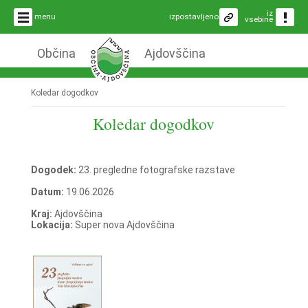
iz
menu
izpostavljeno
vsebine
Občina
Ajdovščina
Koledar dogodkov
Koledar dogodkov
Dogodek:
23. pregledne fotografske razstave
Datum:
19.06.2026
Kraj:
Ajdovščina
Lokacija:
Super nova Ajdovščina