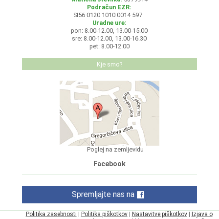
Podračun EZR:
SI56 0120 1010 0014 597
Uradne ure:
pon: 8.00-12.00, 13.00-15.00
sre: 8.00-12.00, 13.00-16.30
pet: 8.00-12.00
Kje smo?
Poglej na zemljevidu
Facebook
Spremljajte nas na
Politika zasebnosti
|
Politika piškotkov
|
Nastavitve piškotkov
|
Izjava o