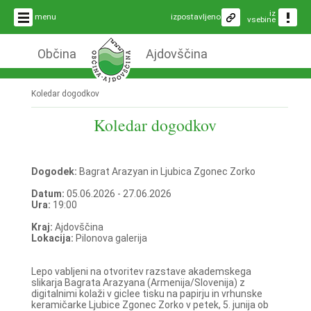
iz
menu
izpostavljeno
vsebine
Občina
Ajdovščina
Koledar dogodkov
Koledar dogodkov
Dogodek:
Bagrat Arazyan in Ljubica Zgonec Zorko
Datum:
05.06.2026 - 27.06.2026
Ura:
19:00
Kraj:
Ajdovščina
Lokacija:
Pilonova galerija
Lepo vabljeni na otvoritev razstave akademskega
slikarja Bagrata Arazyana (Armenija/Slovenija) z
digitalnimi kolaži v giclee tisku na papirju in vrhunske
keramičarke Ljubice Zgonec Zorko v petek, 5. junija ob