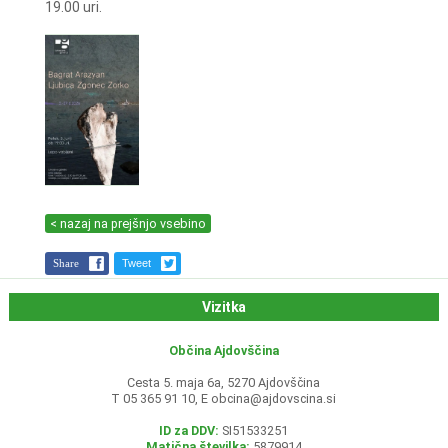
19.00 uri.
< nazaj na prejšnjo vsebino
Share
Tweet
Vizitka
Občina Ajdovščina
Cesta 5. maja 6a, 5270 Ajdovščina
T 05 365 91 10, E
obcina@ajdovscina.si
ID za DDV:
SI51533251
Matična številka:
5879914