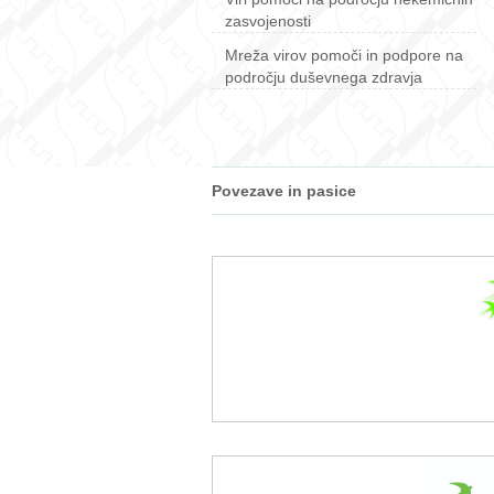
zasvojenosti
Mreža virov pomoči in podpore na
področju duševnega zdravja
Povezave in pasice