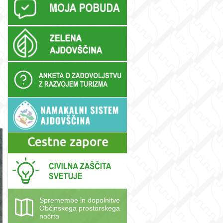
Spremembe in dopolnitve
Občinskega prostorskega
načrta