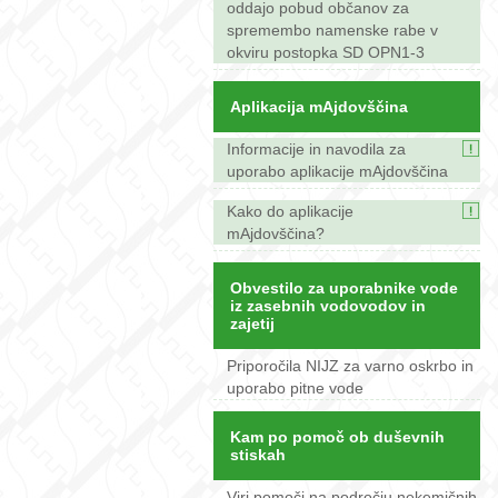
oddajo pobud občanov za
spremembo namenske rabe v
okviru postopka SD OPN1-3
Aplikacija mAjdovščina
Informacije in navodila za
uporabo aplikacije mAjdovščina
Kako do aplikacije
mAjdovščina?
Obvestilo za uporabnike vode
iz zasebnih vodovodov in
zajetij
Priporočila NIJZ za varno oskrbo in
uporabo pitne vode
Kam po pomoč ob duševnih
stiskah
Viri pomoči na področju nekemičnih