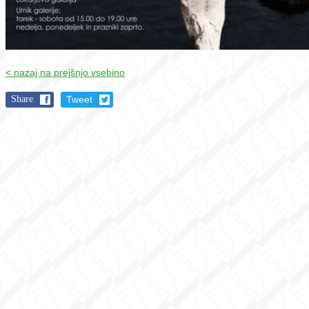
< nazaj na prejšnjo vsebino
Share
Tweet