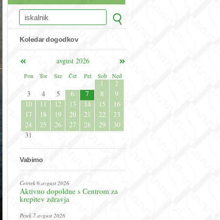
Koledar dogodkov
avgust 2026
Pon
Tor
Sre
Čet
Pet
Sob
Ned
1
2
3
4
5
6
7
8
9
10
11
12
13
14
15
16
17
18
19
20
21
22
23
24
25
26
27
28
29
30
31
Vabimo
Četrtek 6.avgust 2026
Aktivno dopoldne s Centrom za
krepitev zdravja
Petek 7.avgust 2026