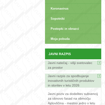
Koronavirus
Sopotniki
Postopki in obrazci
sep>
Moja pobuda
JAVNI RAZPIS
Javni natečaj - višji svetovalec
za prostor
Javni razpis za spodbujanje
inovativnih turističnih produktov
in storitev v letu 2026
Javni poziv za dodelitev subvencij
za obnovo fasad na območju
Ajdovščina - mestno jedro v letu