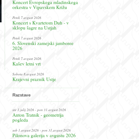
Koncert Evropskega mladinskega
orkestra v Vipavskem Križu
Petek 7.avgust 2026
Koncert s Kvartetom Duh - v
sklopu šagre na Ustjah
Petek 7.avgust 2026
6. Slovenski zamejski jamboree
2026
Petek 7.avgust 2026
Kašev letni vrt
Sobota 8.avgust 2026
Krajevni praznik Ustje
Razstave
sre 1.julij 2026 - pon 31.avgust 2026
Anton Tratnik - geometrija
pogleda
sob 1.avgust 2026 - pon 31.avgust 2026
Pilonova galerija v avgustu 2026