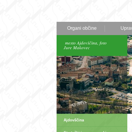
Organi občine
Upra
mesto Ajdovščina, foto
Jure Makovec
Ajdovščina