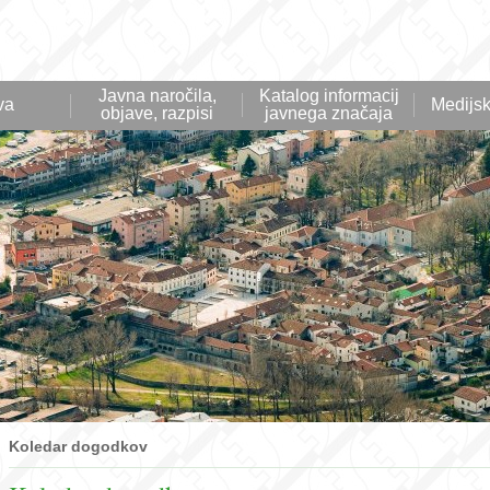
Javna naročila,
Katalog informacij
va
Medijsk
objave, razpisi
javnega značaja
Koledar dogodkov