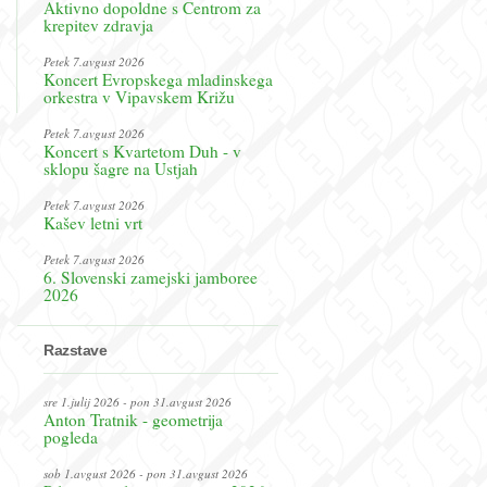
Aktivno dopoldne s Centrom za
krepitev zdravja
Petek 7.avgust 2026
Koncert Evropskega mladinskega
orkestra v Vipavskem Križu
Petek 7.avgust 2026
Koncert s Kvartetom Duh - v
sklopu šagre na Ustjah
Petek 7.avgust 2026
Kašev letni vrt
Petek 7.avgust 2026
6. Slovenski zamejski jamboree
2026
Razstave
sre 1.julij 2026 - pon 31.avgust 2026
Anton Tratnik - geometrija
pogleda
sob 1.avgust 2026 - pon 31.avgust 2026