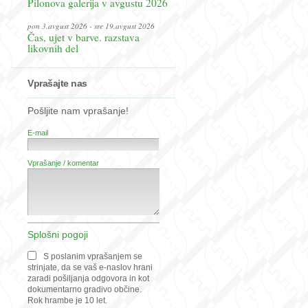
Pilonova galerija v avgustu 2026
pon 3.avgust 2026 - sre 19.avgust 2026
Čas, ujet v barve. razstava
likovnih del
Vprašajte nas
Pošljite nam vprašanje!
E-mail
Vprašanje / komentar
Splošni pogoji
S poslanim vprašanjem se
strinjate, da se vaš e-naslov hrani
zaradi pošiljanja odgovora in kot
dokumentarno gradivo občine.
Rok hrambe je 10 let.