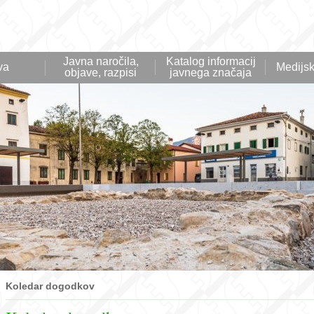
Javna naročila,
Katalog informacij
va
Medijsk
objave, razpisi
javnega značaja
Koledar dogodkov