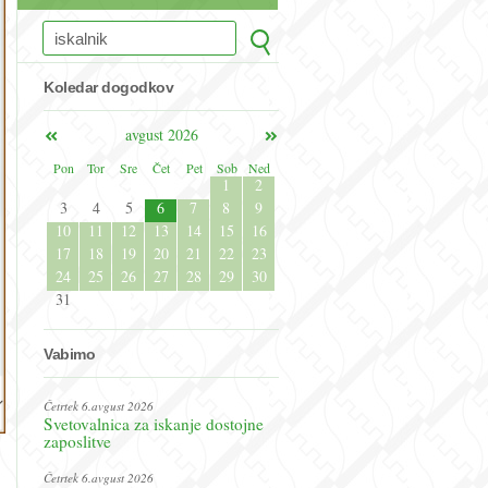
Koledar dogodkov
avgust 2026
Pon
Tor
Sre
Čet
Pet
Sob
Ned
1
2
3
4
5
6
7
8
9
10
11
12
13
14
15
16
17
18
19
20
21
22
23
24
25
26
27
28
29
30
31
Vabimo
Četrtek 6.avgust 2026
Svetovalnica za iskanje dostojne
zaposlitve
Četrtek 6.avgust 2026