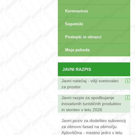
Koronavirus
Sopotniki
Postopki in obrazci
sep>
Moja pobuda
JAVNI RAZPIS
Javni natečaj - višji svetovalec
za prostor
Javni razpis za spodbujanje
inovativnih turističnih produktov
in storitev v letu 2026
Javni poziv za dodelitev subvencij
za obnovo fasad na območju
Ajdovščina - mestno jedro v letu