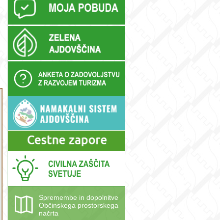
Spremembe in dopolnitve
Občinskega prostorskega
načrta