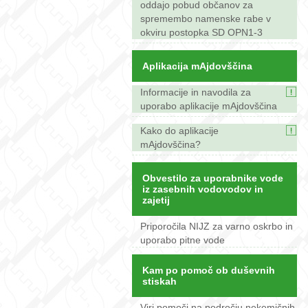
oddajo pobud občanov za
spremembo namenske rabe v
okviru postopka SD OPN1-3
Aplikacija mAjdovščina
Informacije in navodila za
uporabo aplikacije mAjdovščina
Kako do aplikacije
mAjdovščina?
Obvestilo za uporabnike vode
iz zasebnih vodovodov in
zajetij
Priporočila NIJZ za varno oskrbo in
uporabo pitne vode
Kam po pomoč ob duševnih
stiskah
Viri pomoči na področju nekemičnih