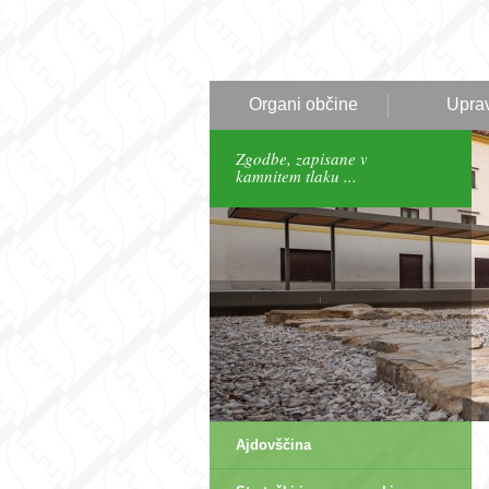
Organi občine
Upra
Zgodbe, zapisane v
kamnitem tlaku ...
Ajdovščina