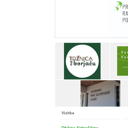
Vizitka
Občina Ajdovščina