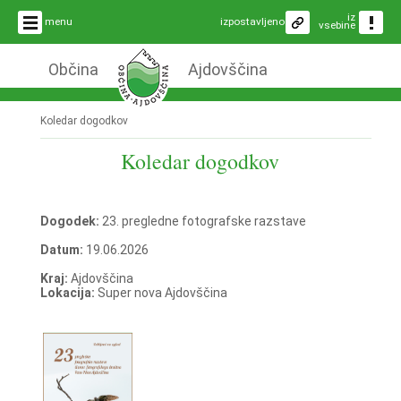
iz
menu
izpostavljeno
vsebine
Občina
Ajdovščina
Koledar dogodkov
Koledar dogodkov
Dogodek:
23. pregledne fotografske razstave
Datum:
19.06.2026
Kraj:
Ajdovščina
Lokacija:
Super nova Ajdovščina