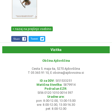
< nazaj na prejšnjo vsebino
Share
Tweet
Vizitka
Občina Ajdovščina
Cesta 5. maja 6a, 5270 Ajdovščina
T 05 365 91 10, E
obcina@ajdovscina.si
ID za DDV:
SI51533251
Matična številka:
5879914
Podračun EZR:
SI56 0120 1010 0014 597
Uradne ure:
pon: 8.00-12.00, 13.00-15.00
sre: 8.00-12.00, 13.00-16.30
pet: 8.00-12.00