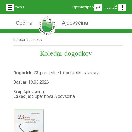
iz
menu
izpostavljeno
vsebine
Občina
Ajdovščina
Koledar dogodkov
Koledar dogodkov
Dogodek:
23. pregledne fotografske razstave
Datum:
19.06.2026
Kraj:
Ajdovščina
Lokacija:
Super nova Ajdovščina