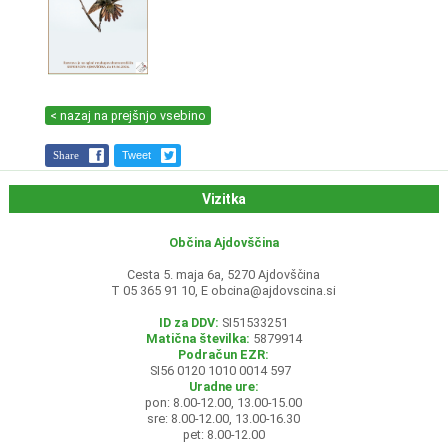
< nazaj na prejšnjo vsebino
Share
Tweet
Vizitka
Občina Ajdovščina
Cesta 5. maja 6a, 5270 Ajdovščina
T 05 365 91 10, E
obcina@ajdovscina.si
ID za DDV:
SI51533251
Matična številka:
5879914
Podračun EZR:
SI56 0120 1010 0014 597
Uradne ure:
pon: 8.00-12.00, 13.00-15.00
sre: 8.00-12.00, 13.00-16.30
pet: 8.00-12.00