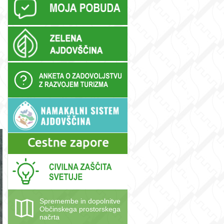
Spremembe in dopolnitve
Občinskega prostorskega
načrta