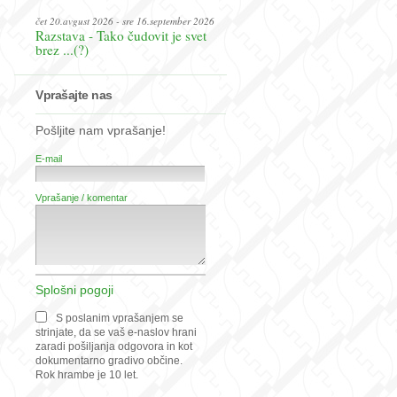
čet 20.avgust 2026 - sre 16.september 2026
Razstava - Tako čudovit je svet
brez ...(?)
Vprašajte nas
Pošljite nam vprašanje!
E-mail
Vprašanje / komentar
Splošni pogoji
S poslanim vprašanjem se
strinjate, da se vaš e-naslov hrani
zaradi pošiljanja odgovora in kot
dokumentarno gradivo občine.
Rok hrambe je 10 let.