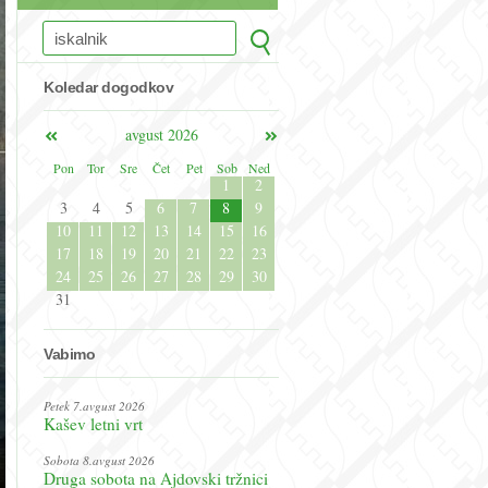
Koledar dogodkov
avgust 2026
Pon
Tor
Sre
Čet
Pet
Sob
Ned
1
2
3
4
5
6
7
8
9
10
11
12
13
14
15
16
17
18
19
20
21
22
23
24
25
26
27
28
29
30
31
Vabimo
Petek 7.avgust 2026
Kašev letni vrt
Sobota 8.avgust 2026
Druga sobota na Ajdovski tržnici