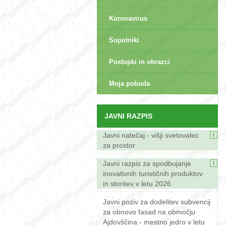
Koronavirus
Sopotniki
Postopki in obrazci
sep>
Moja pobuda
JAVNI RAZPIS
Javni natečaj - višji svetovalec
za prostor
Javni razpis za spodbujanje
inovativnih turističnih produktov
in storitev v letu 2026
Javni poziv za dodelitev subvencij
za obnovo fasad na območju
Ajdovščina - mestno jedro v letu