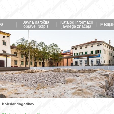
Javna naročila,
Katalog informacij
va
Medijsk
objave, razpisi
javnega značaja
Koledar dogodkov