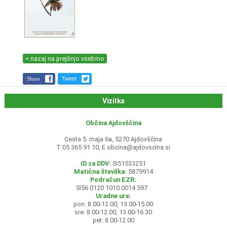
< nazaj na prejšnjo vsebino
Share
Tweet
Vizitka
Občina Ajdovščina
Cesta 5. maja 6a, 5270 Ajdovščina
T 05 365 91 10, E
obcina@ajdovscina.si
ID za DDV:
SI51533251
Matična številka:
5879914
Podračun EZR:
SI56 0120 1010 0014 597
Uradne ure:
pon: 8.00-12.00, 13.00-15.00
sre: 8.00-12.00, 13.00-16.30
pet: 8.00-12.00