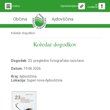
iz
menu
izpostavljeno
vsebine
Občina
Ajdovščina
Koledar dogodkov
Koledar dogodkov
Dogodek:
23. pregledne fotografske razstave
Datum:
19.06.2026
Kraj:
Ajdovščina
Lokacija:
Super nova Ajdovščina