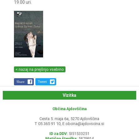
19.00 uri.
< nazaj na prejšnjo vsebino
Share
Tweet
Vizitka
Občina Ajdovščina
Cesta 5. maja 6a, 5270 Ajdovščina
T 05 365 91 10, E
obcina@ajdovscina.si
ID za DDV:
SI51533251
Matična številka:
5879914