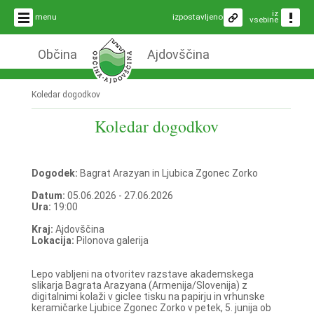
iz
menu
izpostavljeno
vsebine
Občina
Ajdovščina
Koledar dogodkov
Koledar dogodkov
Dogodek:
Bagrat Arazyan in Ljubica Zgonec Zorko
Datum:
05.06.2026 - 27.06.2026
Ura:
19:00
Kraj:
Ajdovščina
Lokacija:
Pilonova galerija
Lepo vabljeni na otvoritev razstave akademskega
slikarja Bagrata Arazyana (Armenija/Slovenija) z
digitalnimi kolaži v giclee tisku na papirju in vrhunske
keramičarke Ljubice Zgonec Zorko v petek, 5. junija ob