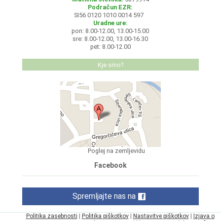
Podračun EZR:
SI56 0120 1010 0014 597
Uradne ure:
pon: 8.00-12.00, 13.00-15.00
sre: 8.00-12.00, 13.00-16.30
pet: 8.00-12.00
Kje smo?
Poglej na zemljevidu
Facebook
Spremljajte nas na
Politika zasebnosti
|
Politika piškotkov
|
Nastavitve piškotkov
|
Izjava o