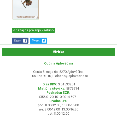
< nazaj na prejšnjo vsebino
Share
Tweet
Vizitka
Občina Ajdovščina
Cesta 5. maja 6a, 5270 Ajdovščina
T 05 365 91 10, E
obcina@ajdovscina.si
ID za DDV:
SI51533251
Matična številka:
5879914
Podračun EZR:
SI56 0120 1010 0014 597
Uradne ure:
pon: 8.00-12.00, 13.00-15.00
sre: 8.00-12.00, 13.00-16.30
pet: 8.00-12.00