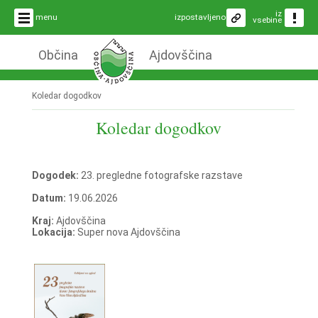
iz
menu
izpostavljeno
vsebine
Občina
Ajdovščina
Koledar dogodkov
Koledar dogodkov
Dogodek:
23. pregledne fotografske razstave
Datum:
19.06.2026
Kraj:
Ajdovščina
Lokacija:
Super nova Ajdovščina