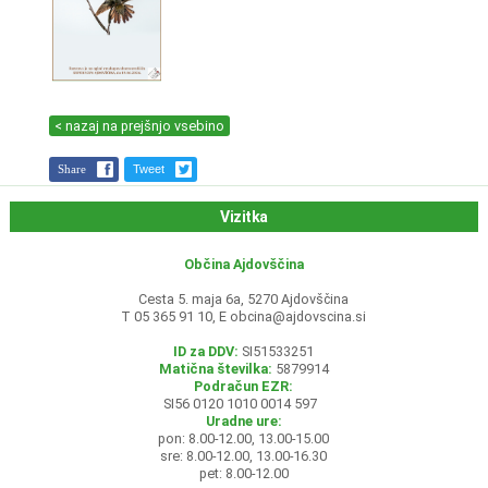
< nazaj na prejšnjo vsebino
Share
Tweet
Vizitka
Občina Ajdovščina
Cesta 5. maja 6a, 5270 Ajdovščina
T 05 365 91 10, E
obcina@ajdovscina.si
ID za DDV:
SI51533251
Matična številka:
5879914
Podračun EZR:
SI56 0120 1010 0014 597
Uradne ure:
pon: 8.00-12.00, 13.00-15.00
sre: 8.00-12.00, 13.00-16.30
pet: 8.00-12.00