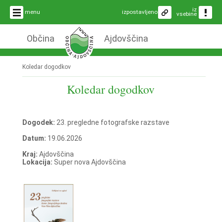
iz
menu
izpostavljeno
vsebine
Občina
Ajdovščina
Koledar dogodkov
Koledar dogodkov
Dogodek:
23. pregledne fotografske razstave
Datum:
19.06.2026
Kraj:
Ajdovščina
Lokacija:
Super nova Ajdovščina