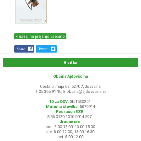
< nazaj na prejšnjo vsebino
Share
Tweet
Vizitka
Občina Ajdovščina
Cesta 5. maja 6a, 5270 Ajdovščina
T 05 365 91 10, E
obcina@ajdovscina.si
ID za DDV:
SI51533251
Matična številka:
5879914
Podračun EZR:
SI56 0120 1010 0014 597
Uradne ure:
pon: 8.00-12.00, 13.00-15.00
sre: 8.00-12.00, 13.00-16.30
pet: 8.00-12.00