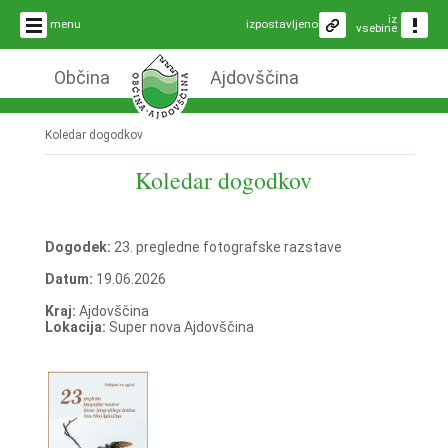
iz
menu
izpostavljeno
vsebine
Občina
Ajdovščina
Koledar dogodkov
Koledar dogodkov
Dogodek:
23. pregledne fotografske razstave
Datum:
19.06.2026
Kraj:
Ajdovščina
Lokacija:
Super nova Ajdovščina