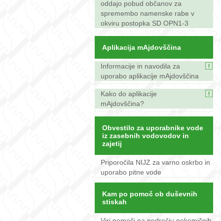
oddajo pobud občanov za
spremembo namenske rabe v
okviru postopka SD OPN1-3
Aplikacija mAjdovščina
Informacije in navodila za
uporabo aplikacije mAjdovščina
Kako do aplikacije
mAjdovščina?
Obvestilo za uporabnike vode
iz zasebnih vodovodov in
zajetij
Priporočila NIJZ za varno oskrbo in
uporabo pitne vode
Kam po pomoč ob duševnih
stiskah
Viri pomoči na področju nekemičnih