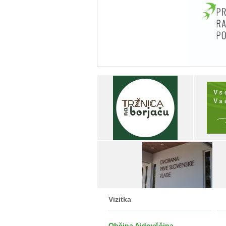
Vizitka
Občina Ajdovščina