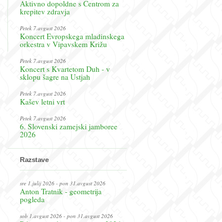
Aktivno dopoldne s Centrom za
krepitev zdravja
Petek 7.avgust 2026
Koncert Evropskega mladinskega
orkestra v Vipavskem Križu
Petek 7.avgust 2026
Koncert s Kvartetom Duh - v
sklopu šagre na Ustjah
Petek 7.avgust 2026
Kašev letni vrt
Petek 7.avgust 2026
6. Slovenski zamejski jamboree
2026
Razstave
sre 1.julij 2026 - pon 31.avgust 2026
Anton Tratnik - geometrija
pogleda
sob 1.avgust 2026 - pon 31.avgust 2026