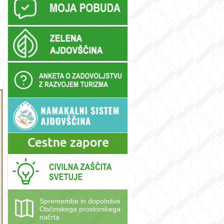
Spremembe in dopolnitve
Občinskega prostorskega
načrta