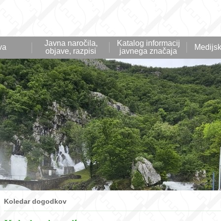
Javna naročila,
Katalog informacij
va
Medijsk
objave, razpisi
javnega značaja
Koledar dogodkov