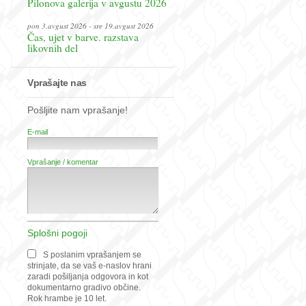
Pilonova galerija v avgustu 2026
pon 3.avgust 2026 - sre 19.avgust 2026
Čas, ujet v barve. razstava
likovnih del
Vprašajte nas
Pošljite nam vprašanje!
E-mail
Vprašanje / komentar
Splošni pogoji
S poslanim vprašanjem se
strinjate, da se vaš e-naslov hrani
zaradi pošiljanja odgovora in kot
dokumentarno gradivo občine.
Rok hrambe je 10 let.