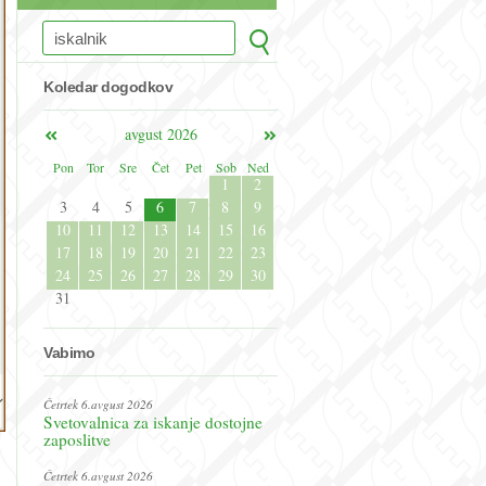
Koledar dogodkov
avgust 2026
Pon
Tor
Sre
Čet
Pet
Sob
Ned
1
2
3
4
5
6
7
8
9
10
11
12
13
14
15
16
17
18
19
20
21
22
23
24
25
26
27
28
29
30
31
Vabimo
Četrtek 6.avgust 2026
Svetovalnica za iskanje dostojne
zaposlitve
Četrtek 6.avgust 2026