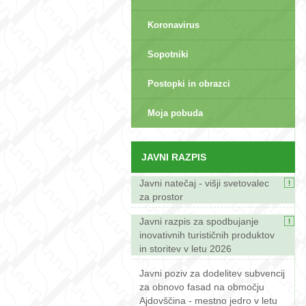
Koronavirus
Sopotniki
Postopki in obrazci
sep>
Moja pobuda
JAVNI RAZPIS
Javni natečaj - višji svetovalec
za prostor
Javni razpis za spodbujanje
inovativnih turističnih produktov
in storitev v letu 2026
Javni poziv za dodelitev subvencij
za obnovo fasad na območju
Ajdovščina - mestno jedro v letu