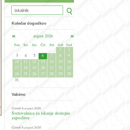
Koledar dogodkov
avgust 2026
Pon
Tor
Sre
Čet
Pet
Sob
Ned
1
2
3
4
5
6
7
8
9
10
11
12
13
14
15
16
17
18
19
20
21
22
23
24
25
26
27
28
29
30
31
Vabimo
Četrtek 6.avgust 2026
Svetovalnica za iskanje dostojne
zaposlitve
Četrtek 6.avgust 2026