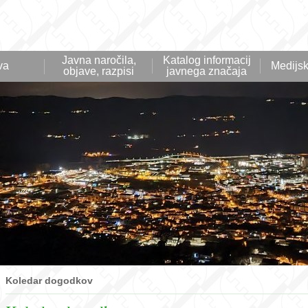
Javna naročila,
Katalog informacij
va
Medijsk
objave, razpisi
javnega značaja
Koledar dogodkov