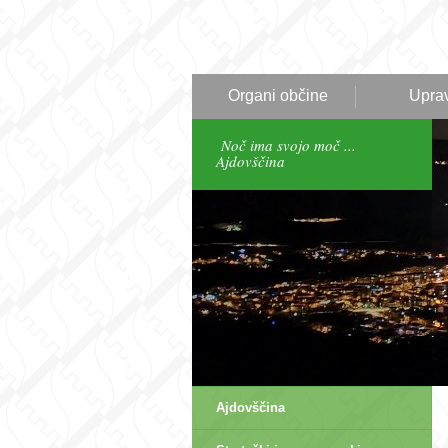
Organi občine
Upra
Noč ima svojo moč ...
Ajdovščina
Ajdovščina