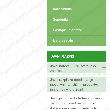
Koronavirus
Sopotniki
Postopki in obrazci
sep>
Moja pobuda
JAVNI RAZPIS
Javni natečaj - višji svetovalec
za prostor
Javni razpis za spodbujanje
inovativnih turističnih produktov
in storitev v letu 2026
Javni poziv za dodelitev subvencij
za obnovo fasad na območju
Ajdovščina - mestno jedro v letu