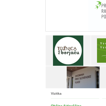
Vizitka
Občina Ajdovščina