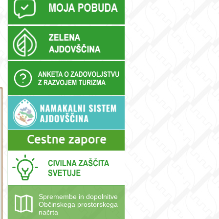
Spremembe in dopolnitve
Občinskega prostorskega
načrta