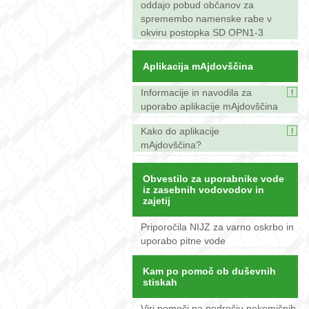
oddajo pobud občanov za
spremembo namenske rabe v
okviru postopka SD OPN1-3
Aplikacija mAjdovščina
Informacije in navodila za
uporabo aplikacije mAjdovščina
Kako do aplikacije
mAjdovščina?
Obvestilo za uporabnike vode
iz zasebnih vodovodov in
zajetij
Priporočila NIJZ za varno oskrbo in
uporabo pitne vode
Kam po pomoč ob duševnih
stiskah
Viri pomoči na področju nekemičnih