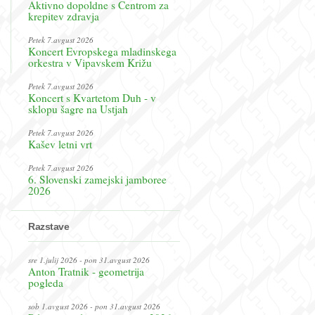
Aktivno dopoldne s Centrom za
krepitev zdravja
Petek 7.avgust 2026
Koncert Evropskega mladinskega
orkestra v Vipavskem Križu
Petek 7.avgust 2026
Koncert s Kvartetom Duh - v
sklopu šagre na Ustjah
Petek 7.avgust 2026
Kašev letni vrt
Petek 7.avgust 2026
6. Slovenski zamejski jamboree
2026
Razstave
sre 1.julij 2026 - pon 31.avgust 2026
Anton Tratnik - geometrija
pogleda
sob 1.avgust 2026 - pon 31.avgust 2026