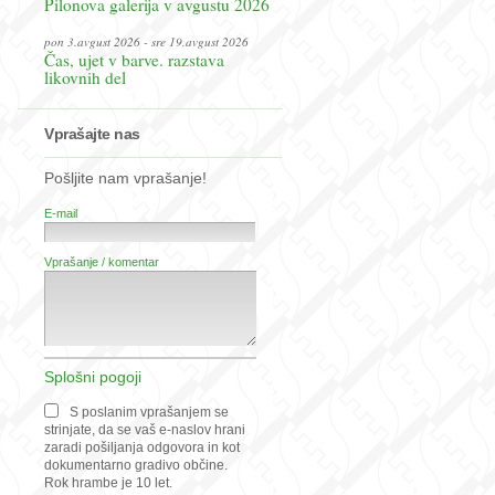
Pilonova galerija v avgustu 2026
pon 3.avgust 2026 - sre 19.avgust 2026
Čas, ujet v barve. razstava
likovnih del
Vprašajte nas
Pošljite nam vprašanje!
E-mail
Vprašanje / komentar
Splošni pogoji
S poslanim vprašanjem se
strinjate, da se vaš e-naslov hrani
zaradi pošiljanja odgovora in kot
dokumentarno gradivo občine.
Rok hrambe je 10 let.