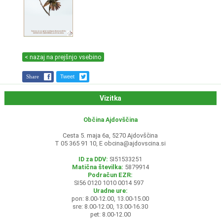
< nazaj na prejšnjo vsebino
Share
Tweet
Vizitka
Občina Ajdovščina
Cesta 5. maja 6a, 5270 Ajdovščina
T 05 365 91 10, E
obcina@ajdovscina.si
ID za DDV:
SI51533251
Matična številka:
5879914
Podračun EZR:
SI56 0120 1010 0014 597
Uradne ure:
pon: 8.00-12.00, 13.00-15.00
sre: 8.00-12.00, 13.00-16.30
pet: 8.00-12.00