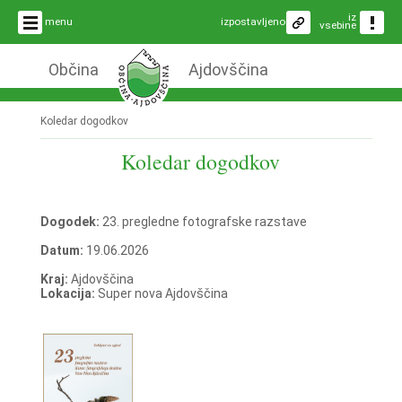
iz
menu
izpostavljeno
vsebine
Občina
Ajdovščina
Koledar dogodkov
Koledar dogodkov
Dogodek:
23. pregledne fotografske razstave
Datum:
19.06.2026
Kraj:
Ajdovščina
Lokacija:
Super nova Ajdovščina