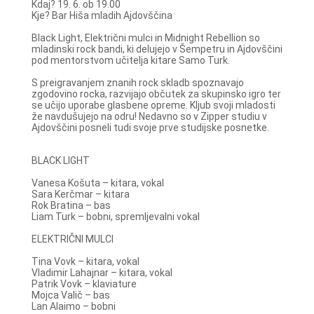
Kdaj? 19. 6. ob 19.00
Kje? Bar Hiša mladih Ajdovščina
Black Light, Električni mulci in Midnight Rebellion so
mladinski rock bandi, ki delujejo v Šempetru in Ajdovščini
pod mentorstvom učitelja kitare Samo Turk.
S preigravanjem znanih rock skladb spoznavajo
zgodovino rocka, razvijajo občutek za skupinsko igro ter
se učijo uporabe glasbene opreme. Kljub svoji mladosti
že navdušujejo na odru! Nedavno so v Zipper studiu v
Ajdovščini posneli tudi svoje prve studijske posnetke.
BLACK LIGHT
Vanesa Košuta – kitara, vokal
Sara Kerčmar – kitara
Rok Bratina – bas
Liam Turk – bobni, spremljevalni vokal
ELEKTRIČNI MULCI
Tina Vovk – kitara, vokal
Vladimir Lahajnar – kitara, vokal
Patrik Vovk – klaviature
Mojca Valič – bas
Lan Alaimo – bobni