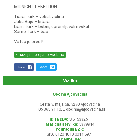
MIDNIGHT REBELLION
Tiara Turk – vokal, violina
Jaka Bajc – kitara
Liam Turk – bobni, spremljevalni vokal
Samo Turk – bas
Vstop je prost!
< nazaj na prejšnjo vsebino
Share
Tweet
Vizitka
Občina Ajdovščina
Cesta 5. maja 6a, 5270 Ajdovščina
T 05 365 91 10, E
obcina@ajdovscina.si
ID za DDV:
SI51533251
Matična številka:
5879914
Podračun EZR:
SI56 0120 1010 0014 597
Uradne ure: