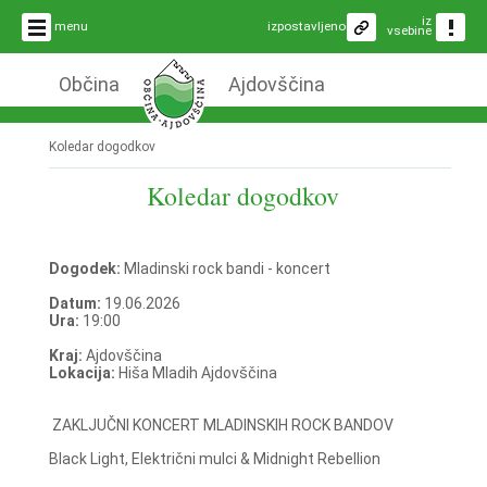
iz
menu
izpostavljeno
vsebine
Občina
Ajdovščina
Koledar dogodkov
Koledar dogodkov
Dogodek:
Mladinski rock bandi - koncert
Datum:
19.06.2026
Ura:
19:00
Kraj:
Ajdovščina
Lokacija:
Hiša Mladih Ajdovščina
ZAKLJUČNI KONCERT MLADINSKIH ROCK BANDOV
Black Light, Električni mulci & Midnight Rebellion