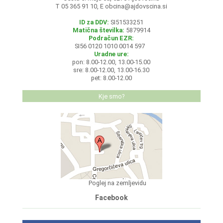
T 05 365 91 10, E
obcina@ajdovscina.si
ID za DDV:
SI51533251
Matična številka:
5879914
Podračun EZR:
SI56 0120 1010 0014 597
Uradne ure:
pon: 8.00-12.00, 13.00-15.00
sre: 8.00-12.00, 13.00-16.30
pet: 8.00-12.00
Kje smo?
Poglej na zemljevidu
Facebook