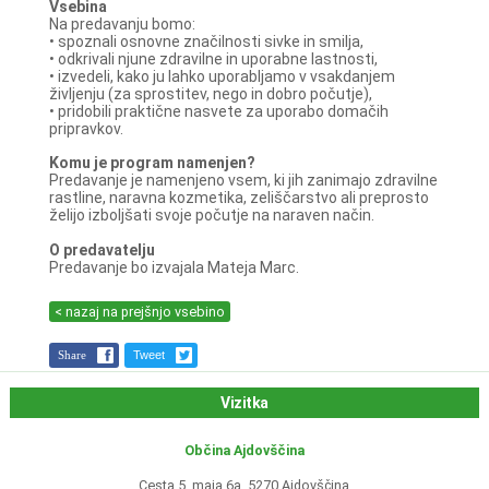
Vsebina
Na predavanju bomo:
• spoznali osnovne značilnosti sivke in smilja,
• odkrivali njune zdravilne in uporabne lastnosti,
• izvedeli, kako ju lahko uporabljamo v vsakdanjem
življenju (za sprostitev, nego in dobro počutje),
• pridobili praktične nasvete za uporabo domačih
pripravkov.
Komu je program namenjen?
Predavanje je namenjeno vsem, ki jih zanimajo zdravilne
rastline, naravna kozmetika, zeliščarstvo ali preprosto
želijo izboljšati svoje počutje na naraven način.
O predavatelju
Predavanje bo izvajala Mateja Marc.
< nazaj na prejšnjo vsebino
Share
Tweet
Vizitka
Občina Ajdovščina
Cesta 5. maja 6a, 5270 Ajdovščina