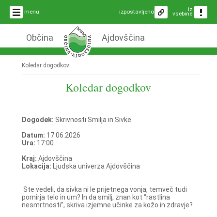
iz
menu
izpostavljeno
vsebine
Občina
Ajdovščina
Koledar dogodkov
Koledar dogodkov
Dogodek:
Skrivnosti Smilja in Sivke
Datum:
17.06.2026
Ura:
17:00
Kraj:
Ajdovščina
Lokacija:
Ljudska univerza Ajdovščina
Ste vedeli, da sivka ni le prijetnega vonja, temveč tudi
pomirja telo in um? In da smilj, znan kot “rastlina
nesmrtnosti”, skriva izjemne učinke za kožo in zdravje?