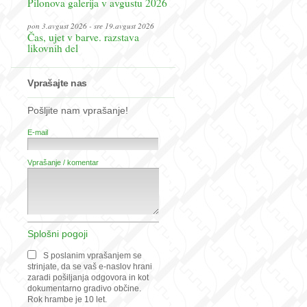
Pilonova galerija v avgustu 2026
pon 3.avgust 2026 - sre 19.avgust 2026
Čas, ujet v barve. razstava
likovnih del
Vprašajte nas
Pošljite nam vprašanje!
E-mail
Vprašanje / komentar
Splošni pogoji
S poslanim vprašanjem se
strinjate, da se vaš e-naslov hrani
zaradi pošiljanja odgovora in kot
dokumentarno gradivo občine.
Rok hrambe je 10 let.