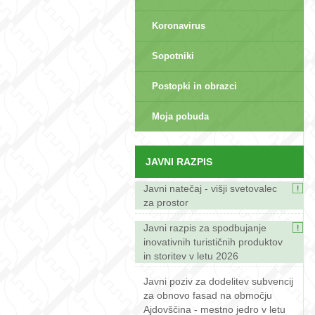
Koronavirus
Sopotniki
Postopki in obrazci
sep>
Moja pobuda
JAVNI RAZPIS
Javni natečaj - višji svetovalec
za prostor
Javni razpis za spodbujanje
inovativnih turističnih produktov
in storitev v letu 2026
Javni poziv za dodelitev subvencij
za obnovo fasad na območju
Ajdovščina - mestno jedro v letu