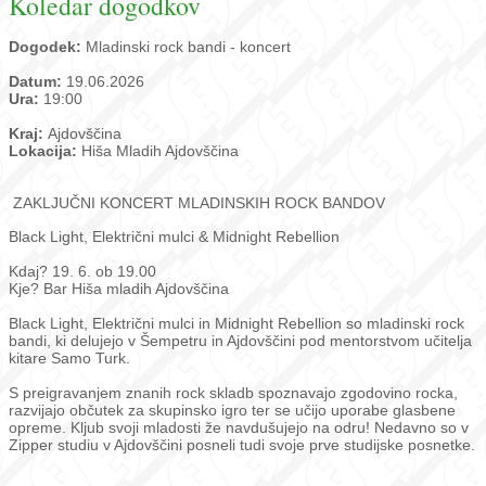
Koledar dogodkov
Dogodek:
Mladinski rock bandi - koncert
Datum:
19.06.2026
Ura:
19:00
Kraj:
Ajdovščina
Lokacija:
Hiša Mladih Ajdovščina
ZAKLJUČNI KONCERT MLADINSKIH ROCK BANDOV
Black Light, Električni mulci & Midnight Rebellion
Kdaj? 19. 6. ob 19.00
Kje? Bar Hiša mladih Ajdovščina
Black Light, Električni mulci in Midnight Rebellion so mladinski rock
bandi, ki delujejo v Šempetru in Ajdovščini pod mentorstvom učitelja
kitare Samo Turk.
S preigravanjem znanih rock skladb spoznavajo zgodovino rocka,
razvijajo občutek za skupinsko igro ter se učijo uporabe glasbene
opreme. Kljub svoji mladosti že navdušujejo na odru! Nedavno so v
Zipper studiu v Ajdovščini posneli tudi svoje prve studijske posnetke.