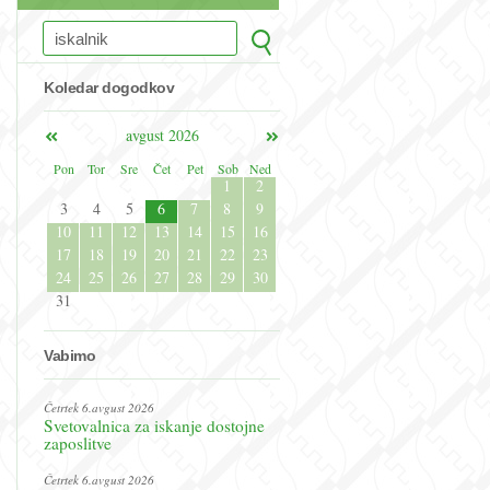
Koledar dogodkov
avgust 2026
Pon
Tor
Sre
Čet
Pet
Sob
Ned
1
2
3
4
5
6
7
8
9
10
11
12
13
14
15
16
17
18
19
20
21
22
23
24
25
26
27
28
29
30
31
Vabimo
Četrtek 6.avgust 2026
Svetovalnica za iskanje dostojne
zaposlitve
Četrtek 6.avgust 2026