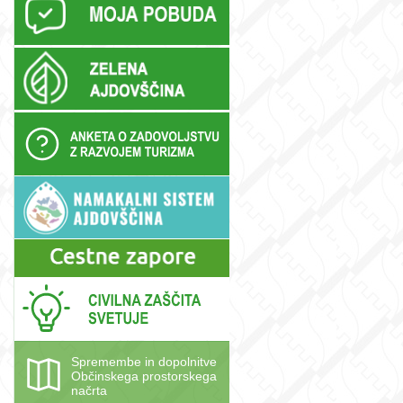
Spremembe in dopolnitve
Občinskega prostorskega
načrta