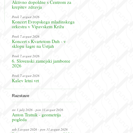
Aktivno dopoldne s Centrom za
krepitev zdravja
Petek 7.avgust 2026
Koncert Evropskega mladinskega
orkestra v Vipavskem Križu
Petek 7.avgust 2026
Koncert s Kvartetom Duh - v
sklopu šagre na Ustjah
Petek 7.avgust 2026
6. Slovenski zamejski jamboree
2026
Petek 7.avgust 2026
Kašev letni vrt
Razstave
sre 1.julij 2026 - pon 31.avgust 2026
Anton Tratnik - geometrija
pogleda
sob 1.avgust 2026 - pon 31.avgust 2026