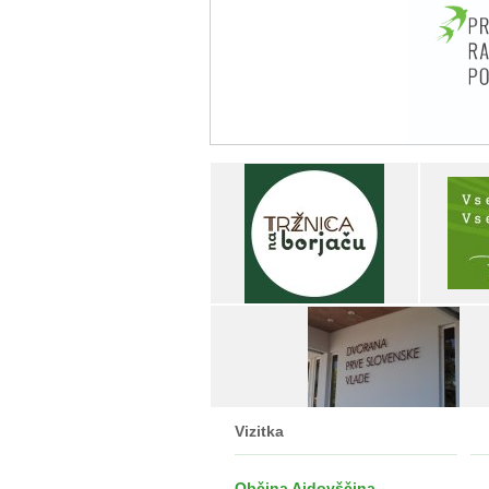
Vizitka
Občina Ajdovščina