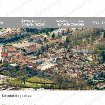
Javna naročila,
Katalog informacij
va
Medijsk
objave, razpisi
javnega značaja
Koledar dogodkov