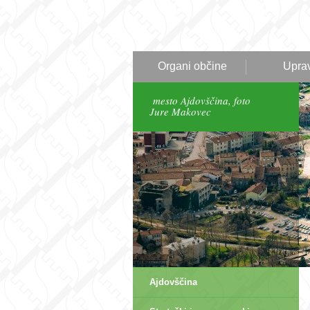
Organi občine
Upra
mesto Ajdovščina, foto
Jure Makovec
Ajdovščina