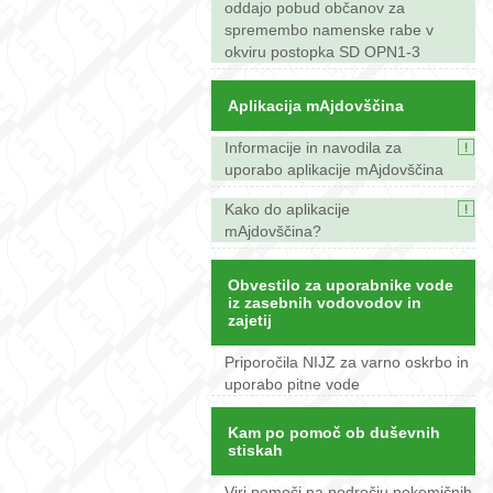
oddajo pobud občanov za
spremembo namenske rabe v
okviru postopka SD OPN1-3
Aplikacija mAjdovščina
Informacije in navodila za
uporabo aplikacije mAjdovščina
Kako do aplikacije
mAjdovščina?
Obvestilo za uporabnike vode
iz zasebnih vodovodov in
zajetij
Priporočila NIJZ za varno oskrbo in
uporabo pitne vode
Kam po pomoč ob duševnih
stiskah
Viri pomoči na področju nekemičnih