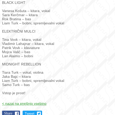
BLACK LIGHT
Vanesa Košuta – kitara, vokal
Sara Kerčmar – kitara
Rok Bratina – bas
Liam Turk – bobni, spremljevalni vokal
ELEKTRIČNI MULCI
Tina Vovk – kitara, vokal
Vladimir Lahajnar – kitara, vokal
Patrik Vovk – klaviature
Mojca Valič – bas
Lan Alaimo – bobni
MIDNIGHT REBELLION
Tiara Turk – vokal, violina
Jaka Bajc – kitara
Liam Turk – bobni, spremljevalni vokal
Samo Turk – bas
Vstop je prost!
< nazaj na prejšnjo vsebino
Share
Tweet