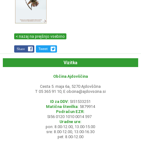
< nazaj na prejšnjo vsebino
Share
Tweet
Vizitka
Občina Ajdovščina
Cesta 5. maja 6a, 5270 Ajdovščina
T 05 365 91 10, E
obcina@ajdovscina.si
ID za DDV:
SI51533251
Matična številka:
5879914
Podračun EZR:
SI56 0120 1010 0014 597
Uradne ure:
pon: 8.00-12.00, 13.00-15.00
sre: 8.00-12.00, 13.00-16.30
pet: 8.00-12.00