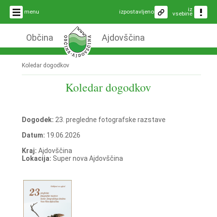
iz
menu
izpostavljeno
vsebine
Občina
Ajdovščina
Koledar dogodkov
Koledar dogodkov
Dogodek:
23. pregledne fotografske razstave
Datum:
19.06.2026
Kraj:
Ajdovščina
Lokacija:
Super nova Ajdovščina