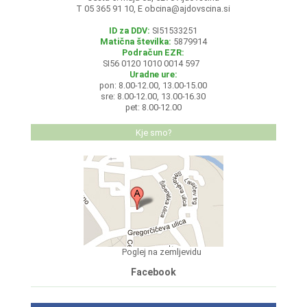
T 05 365 91 10, E
obcina@ajdovscina.si
ID za DDV:
SI51533251
Matična številka:
5879914
Podračun EZR:
SI56 0120 1010 0014 597
Uradne ure:
pon: 8.00-12.00, 13.00-15.00
sre: 8.00-12.00, 13.00-16.30
pet: 8.00-12.00
Kje smo?
Poglej na zemljevidu
Facebook