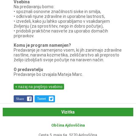
Vsebina
Na predavanju bomo:
• spoznali osnovne značilnosti sivke in smilja,
• odkrivali njune zdravilne in uporabne lastnosti,
• izvedeli, kako ju lahko uporabljamo v vsakdanjem
življenju (za sprostitev, nego in dobro počutje),
• pridobili praktične nasvete za uporabo domačih
pripravkov.
Komu je program namenjen?
Predavanje je namenjeno vsem, ki jih zanimajo zdravilne
rastline, naravna kozmetika, zeliščarstvo ali preprosto
želijo izboljšati svoje počutje na naraven način.
O predavatelju
Predavanje bo izvajala Mateja Marc.
< nazaj na prejšnjo vsebino
Share
Tweet
Vizitka
Občina Ajdovščina
Cesta 5. maja 6a, 5270 Ajdovščina