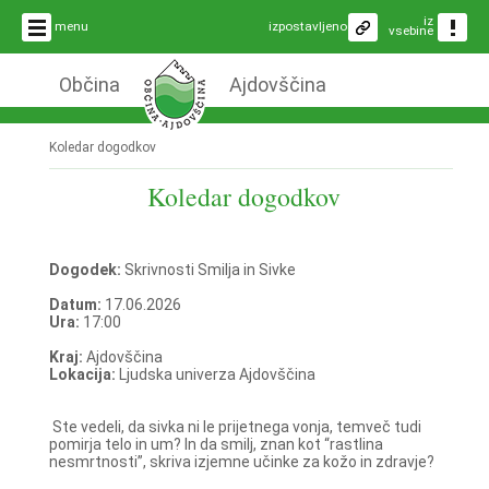
iz
menu
izpostavljeno
vsebine
Občina
Ajdovščina
Koledar dogodkov
Koledar dogodkov
Dogodek:
Skrivnosti Smilja in Sivke
Datum:
17.06.2026
Ura:
17:00
Kraj:
Ajdovščina
Lokacija:
Ljudska univerza Ajdovščina
Ste vedeli, da sivka ni le prijetnega vonja, temveč tudi
pomirja telo in um? In da smilj, znan kot “rastlina
nesmrtnosti”, skriva izjemne učinke za kožo in zdravje?