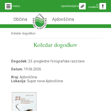
iz
menu
izpostavljeno
vsebine
Občina
Ajdovščina
Koledar dogodkov
Koledar dogodkov
Dogodek:
23. pregledne fotografske razstave
Datum:
19.06.2026
Kraj:
Ajdovščina
Lokacija:
Super nova Ajdovščina