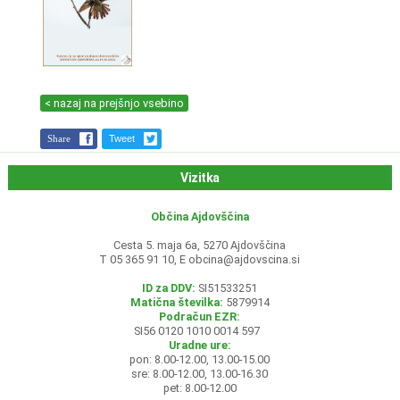
< nazaj na prejšnjo vsebino
Share
Tweet
Vizitka
Občina Ajdovščina
Cesta 5. maja 6a, 5270 Ajdovščina
T 05 365 91 10, E
obcina@ajdovscina.si
ID za DDV:
SI51533251
Matična številka:
5879914
Podračun EZR:
SI56 0120 1010 0014 597
Uradne ure:
pon: 8.00-12.00, 13.00-15.00
sre: 8.00-12.00, 13.00-16.30
pet: 8.00-12.00