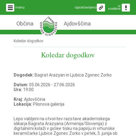
iz
menu
izpostavljeno
vsebine
Občina
Ajdovščina
Koledar dogodkov
Koledar dogodkov
Dogodek:
Bagrat Arazyan in Ljubica Zgonec Zorko
Datum:
05.06.2026 - 27.06.2026
Ura:
19:00
Kraj:
Ajdovščina
Lokacija:
Pilonova galerija
Lepo vabljeni na otvoritev razstave akademskega
slikarja Bagrata Arazyana (Armenija/Slovenija) z
digitalnimi kolaži v giclee tisku na papirju in vrhunske
keramičarke Ljubice Zgonec Zorko v petek, 5. junija ob