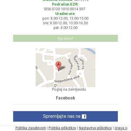
Podračun EZR:
SI56 0120 1010 0014 597
Uradne ure:
pon: 8.00-12.00, 13.00-15.00
sre: 8.00-12.00, 13.00-16.30
pet: 8.00-12.00
Kje smo?
Poglej na zemljevidu
Facebook
Spremljajte nas na
Politika zasebnosti
|
Politika piškotkov
|
Nastavitve piškotkov
|
Izjava o