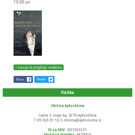
19.00 uri.
< nazaj na prejšnjo vsebino
Share
Tweet
Vizitka
Občina Ajdovščina
Cesta 5. maja 6a, 5270 Ajdovščina
T 05 365 91 10, E
obcina@ajdovscina.si
ID za DDV:
SI51533251
Matična številka:
5879914