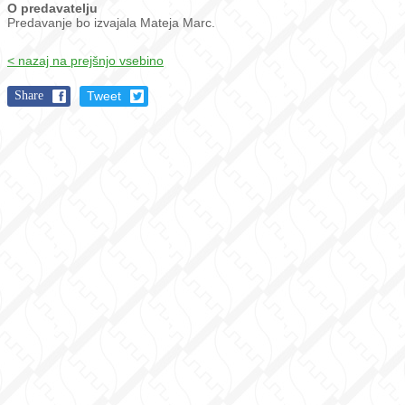
O predavatelju
Predavanje bo izvajala Mateja Marc.
< nazaj na prejšnjo vsebino
Share
Tweet