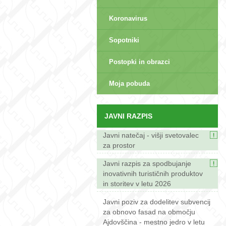
Koronavirus
Sopotniki
Postopki in obrazci
sep>
Moja pobuda
JAVNI RAZPIS
Javni natečaj - višji svetovalec
za prostor
Javni razpis za spodbujanje
inovativnih turističnih produktov
in storitev v letu 2026
Javni poziv za dodelitev subvencij
za obnovo fasad na območju
Ajdovščina - mestno jedro v letu