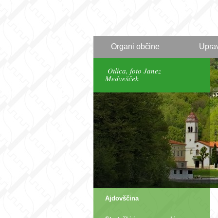
Organi občine
Upra
Otlica, foto Janez
Medvešček
Ajdovščina