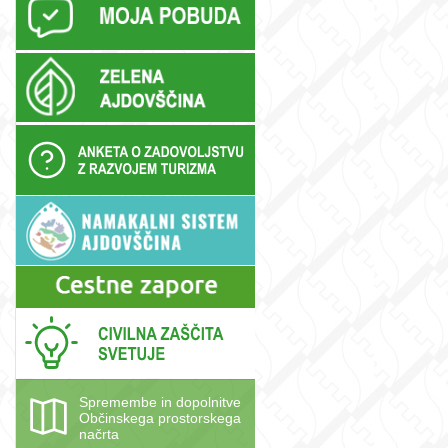
Spremembe in dopolnitve
Občinskega prostorskega
načrta