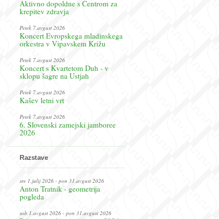
Aktivno dopoldne s Centrom za
krepitev zdravja
Petek 7.avgust 2026
Koncert Evropskega mladinskega
orkestra v Vipavskem Križu
Petek 7.avgust 2026
Koncert s Kvartetom Duh - v
sklopu šagre na Ustjah
Petek 7.avgust 2026
Kašev letni vrt
Petek 7.avgust 2026
6. Slovenski zamejski jamboree
2026
Razstave
sre 1.julij 2026 - pon 31.avgust 2026
Anton Tratnik - geometrija
pogleda
sob 1.avgust 2026 - pon 31.avgust 2026