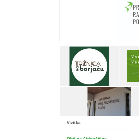
Vizitka
Občina Ajdovščina