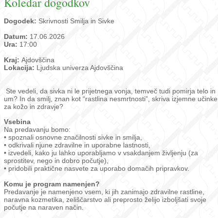
Koledar dogodkov
Dogodek:
Skrivnosti Smilja in Sivke
Datum:
17.06.2026
Ura:
17:00
Kraj:
Ajdovščina
Lokacija:
Ljudska univerza Ajdovščina
Ste vedeli, da sivka ni le prijetnega vonja, temveč tudi pomirja telo in
um? In da smilj, znan kot “rastlina nesmrtnosti”, skriva izjemne učinke
za kožo in zdravje?
Vsebina
Na predavanju bomo:
• spoznali osnovne značilnosti sivke in smilja,
• odkrivali njune zdravilne in uporabne lastnosti,
• izvedeli, kako ju lahko uporabljamo v vsakdanjem življenju (za
sprostitev, nego in dobro počutje),
• pridobili praktične nasvete za uporabo domačih pripravkov.
Komu je program namenjen?
Predavanje je namenjeno vsem, ki jih zanimajo zdravilne rastline,
naravna kozmetika, zeliščarstvo ali preprosto želijo izboljšati svoje
počutje na naraven način.