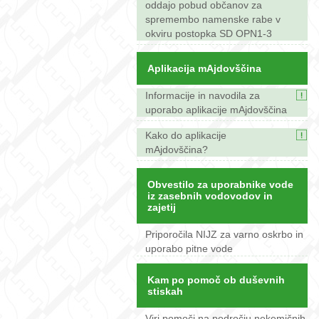
oddajo pobud občanov za
spremembo namenske rabe v
okviru postopka SD OPN1-3
Aplikacija mAjdovščina
Informacije in navodila za
uporabo aplikacije mAjdovščina
Kako do aplikacije
mAjdovščina?
Obvestilo za uporabnike vode
iz zasebnih vodovodov in
zajetij
Priporočila NIJZ za varno oskrbo in
uporabo pitne vode
Kam po pomoč ob duševnih
stiskah
Viri pomoči na področju nekemičnih