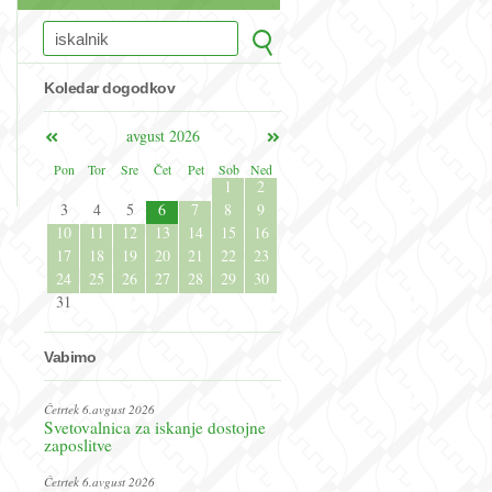
Koledar dogodkov
avgust 2026
Pon
Tor
Sre
Čet
Pet
Sob
Ned
1
2
3
4
5
6
7
8
9
10
11
12
13
14
15
16
17
18
19
20
21
22
23
24
25
26
27
28
29
30
31
Vabimo
Četrtek 6.avgust 2026
Svetovalnica za iskanje dostojne
zaposlitve
Četrtek 6.avgust 2026