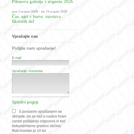
Pilonova galerija v avgustu 2026
pon 3.avgust 2026 - sre 19.avgust 2026
Čas, ujet v barve. razstava
likovnih del
Vprašajte nas
Pošljite nam vprašanje!
E-mail
Vprašanje / komentar
Splošni pogoji
S poslanim vprašanjem se
strinjate, da se vaš e-naslov hrani
zaradi pošiljanja odgovora in kot
dokumentarno gradivo občine.
Rok hrambe je 10 let.