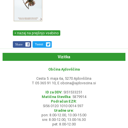
< nazaj na prejšnjo vsebino
Share
Tweet
Vizitka
Občina Ajdovščina
Cesta 5. maja 6a, 5270 Ajdovščina
T 05 365 91 10, E
obcina@ajdovscina.si
ID za DDV:
SI51533251
Matična številka:
5879914
Podračun EZR:
SI56 0120 1010 0014 597
Uradne ure:
pon: 8.00-12.00, 13.00-15.00
sre: 8.00-12.00, 13.00-16.30
pet: 8.00-12.00