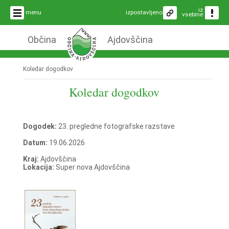
iz
menu
izpostavljeno
vsebine
Občina
Ajdovščina
Koledar dogodkov
Koledar dogodkov
Dogodek:
23. pregledne fotografske razstave
Datum:
19.06.2026
Kraj:
Ajdovščina
Lokacija:
Super nova Ajdovščina