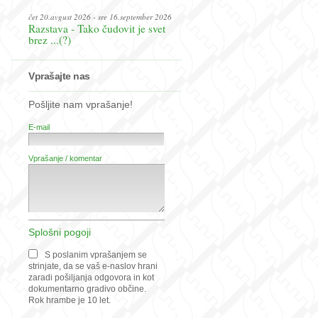
čet 20.avgust 2026 - sre 16.september 2026
Razstava - Tako čudovit je svet
brez ...(?)
Vprašajte nas
Pošljite nam vprašanje!
E-mail
Vprašanje / komentar
Splošni pogoji
S poslanim vprašanjem se
strinjate, da se vaš e-naslov hrani
zaradi pošiljanja odgovora in kot
dokumentarno gradivo občine.
Rok hrambe je 10 let.