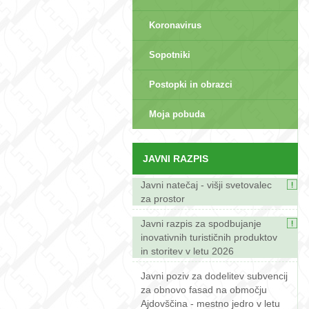
Koronavirus
Sopotniki
Postopki in obrazci
sep>
Moja pobuda
JAVNI RAZPIS
Javni natečaj - višji svetovalec
za prostor
Javni razpis za spodbujanje
inovativnih turističnih produktov
in storitev v letu 2026
Javni poziv za dodelitev subvencij
za obnovo fasad na območju
Ajdovščina - mestno jedro v letu