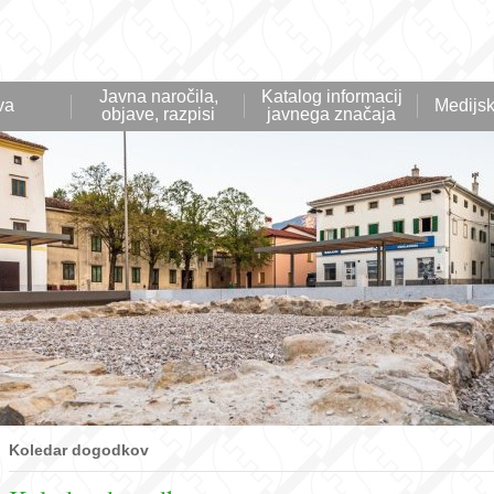
Javna naročila,
Katalog informacij
va
Medijsk
objave, razpisi
javnega značaja
Koledar dogodkov