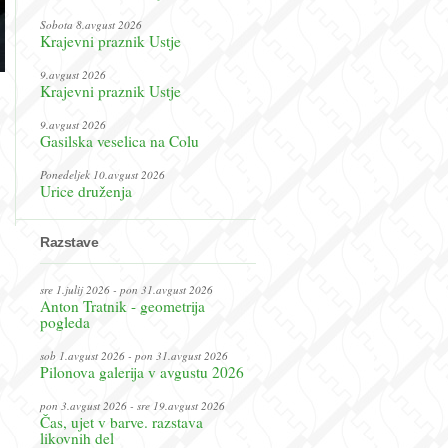
Sobota 8.avgust 2026
Krajevni praznik Ustje
9.avgust 2026
Krajevni praznik Ustje
9.avgust 2026
Gasilska veselica na Colu
Ponedeljek 10.avgust 2026
Urice druženja
Razstave
sre 1.julij 2026 - pon 31.avgust 2026
Anton Tratnik - geometrija
pogleda
sob 1.avgust 2026 - pon 31.avgust 2026
Pilonova galerija v avgustu 2026
pon 3.avgust 2026 - sre 19.avgust 2026
Čas, ujet v barve. razstava
likovnih del