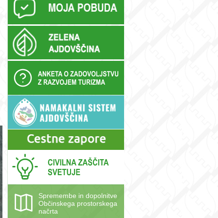
Spremembe in dopolnitve
Občinskega prostorskega
načrta