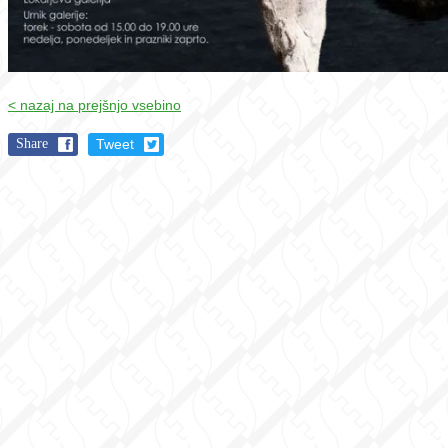
< nazaj na prejšnjo vsebino
Share
Tweet