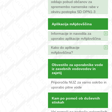
oddajo pobud občanov za
spremembo namenske rabe v
okviru postopka SD OPN1-3
Aplikacija mAjdovščina
Informacije in navodila za
uporabo aplikacije mAjdovščina
Kako do aplikacije
mAjdovščina?
Obvestilo za uporabnike vode
iz zasebnih vodovodov in
zajetij
Priporočila NIJZ za varno oskrbo in
uporabo pitne vode
Kam po pomoč ob duševnih
stiskah
Viri pomoči na področju nekemičnih