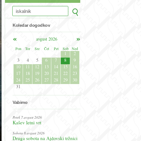
Koledar dogodkov
avgust 2026
Pon
Tor
Sre
Čet
Pet
Sob
Ned
1
2
3
4
5
6
7
8
9
10
11
12
13
14
15
16
17
18
19
20
21
22
23
24
25
26
27
28
29
30
31
Vabimo
Petek 7.avgust 2026
Kašev letni vrt
Sobota 8.avgust 2026
Druga sobota na Ajdovski tržnici