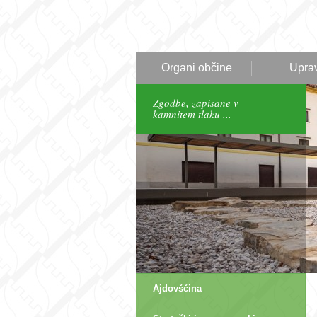
Organi občine
Upra
Zgodbe, zapisane v
kamnitem tlaku ...
Ajdovščina