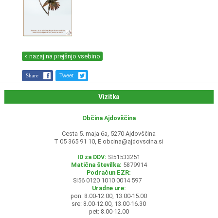
< nazaj na prejšnjo vsebino
Share
Tweet
Vizitka
Občina Ajdovščina
Cesta 5. maja 6a, 5270 Ajdovščina
T 05 365 91 10, E
obcina@ajdovscina.si
ID za DDV:
SI51533251
Matična številka:
5879914
Podračun EZR:
SI56 0120 1010 0014 597
Uradne ure:
pon: 8.00-12.00, 13.00-15.00
sre: 8.00-12.00, 13.00-16.30
pet: 8.00-12.00