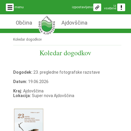
iz
menu
izpostavljeno
vsebine
Občina
Ajdovščina
Koledar dogodkov
Koledar dogodkov
Dogodek:
23. pregledne fotografske razstave
Datum:
19.06.2026
Kraj:
Ajdovščina
Lokacija:
Super nova Ajdovščina