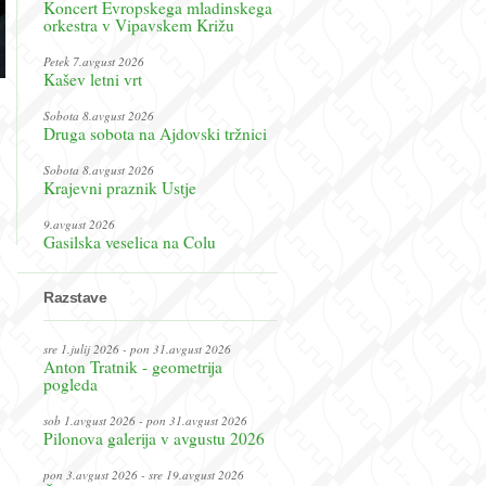
Koncert Evropskega mladinskega
orkestra v Vipavskem Križu
Petek 7.avgust 2026
Kašev letni vrt
Sobota 8.avgust 2026
Druga sobota na Ajdovski tržnici
Sobota 8.avgust 2026
Krajevni praznik Ustje
9.avgust 2026
Gasilska veselica na Colu
Razstave
sre 1.julij 2026 - pon 31.avgust 2026
Anton Tratnik - geometrija
pogleda
sob 1.avgust 2026 - pon 31.avgust 2026
Pilonova galerija v avgustu 2026
pon 3.avgust 2026 - sre 19.avgust 2026