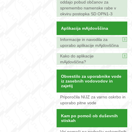
oddajo pobud občanov za
spremembo namenske rabe v
okviru postopka SD OPN1-3
Aplikacija mAjdovščina
Informacije in navodila za
uporabo aplikacije mAjdovščina
Kako do aplikacije
mAjdovščina?
Obvestilo za uporabnike vode
iz zasebnih vodovodov in
zajetij
Priporočila NIJZ za varno oskrbo in
uporabo pitne vode
Kam po pomoč ob duševnih
stiskah
Viri pomoči na področju nekemičnih