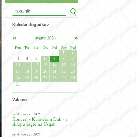
Koledar dogodkov
avgust 2026
Pon
Tor
Sre
Čet
Pet
Sob
Ned
1
2
3
4
5
6
7
8
9
10
11
12
13
14
15
16
17
18
19
20
21
22
23
24
25
26
27
28
29
30
31
Vabimo
Petek 7.avgust 2026
Koncert s Kvartetom Duh - v
sklopu šagre na Ustjah
Petek 7.avgust 2026