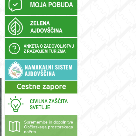
Spremembe in dopolnitve
Občinskega prostorskega
načrta