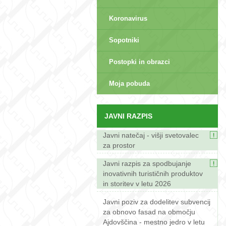
Koronavirus
Sopotniki
Postopki in obrazci
sep>
Moja pobuda
JAVNI RAZPIS
Javni natečaj - višji svetovalec
za prostor
Javni razpis za spodbujanje
inovativnih turističnih produktov
in storitev v letu 2026
Javni poziv za dodelitev subvencij
za obnovo fasad na območju
Ajdovščina - mestno jedro v letu