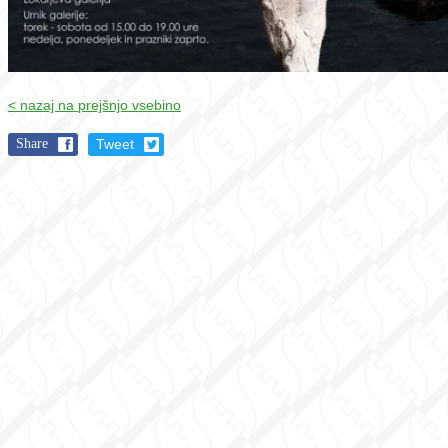
< nazaj na prejšnjo vsebino
Share
Tweet