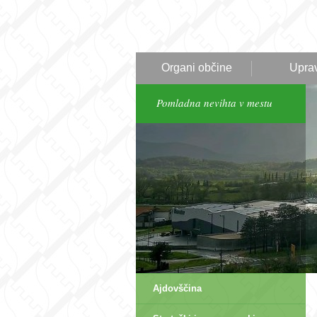
Organi občine
Upra
Pomladna nevihta v mestu
Ajdovščina