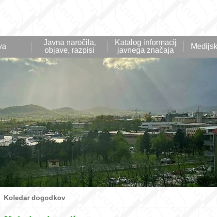
Javna naročila,
Katalog informacij
va
Medijsk
objave, razpisi
javnega značaja
Koledar dogodkov