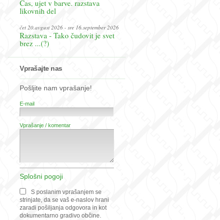
Čas, ujet v barve. razstava
likovnih del
čet 20.avgust 2026 - sre 16.september 2026
Razstava - Tako čudovit je svet
brez ...(?)
Vprašajte nas
Pošljite nam vprašanje!
E-mail
Vprašanje / komentar
Splošni pogoji
S poslanim vprašanjem se
strinjate, da se vaš e-naslov hrani
zaradi pošiljanja odgovora in kot
dokumentarno gradivo občine.